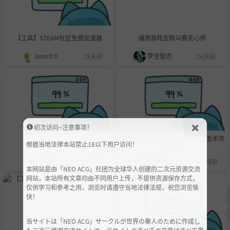
【工具】STEAM社区免费加速器
通用游戏去除马赛克心得
laser0.0
梦圣智杰
18天前
24天前
初次访问~注意事项！
【教程】关于joi模拟器怎么解决医术师
[工具]pixiv-shaft
根据当地法律本站禁止18以下用户访问！
报错
飞行
长相知
1个月前
1个月前
本网站是由「NEO ACG」社团为全球华人创建的二次元资源交流
网站，本站所有文章均由不同用户上传，不提供资源保存方式，
仅供学习和参考之用，浏览时请遵守当地法律法规，祝您浏览愉
快！
当サイトは「NEO ACG」サークルが世界の華人のために作成し