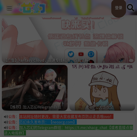
登录
【广告】Fantasy Cloud，高速专线机场，点我了解！
スターゲイザー
睦月
公告
：
本站网址随时更改，需要大家收藏发布页防止走丢哦ovo！
公告
：
芯幻永久发布页：【neoacg.com】
公告
：
加入芯幻的Telegram群组：https://t.me/xhacg_chat【或者直接点我
进入电报群】