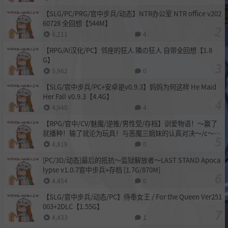
【SLG/PC/PRG/官中步兵/动态】NTR办公室 NTR office v202
60728 全回想【544M】
6,211
4
【RPG/AI汉化/PC】邻座的狂人 隣の狂人 自带全回想【1.8
G】
5,962
0
【SLG/官中步兵/PC+安卓是v0.9.3】妈妈为何这样 He Maid
Her Fall v0.9.3【4.4G】
4,940
4
【RPG/官中/CV/魅魔/逆推/男性受/存档】训爱物语！～赢了
就播种！输了就沦为玩具！与恶魔三姐妹的认真对决～/c～勝
てば種付け！負ければオモチャ！悪魔3姉妹とガチバトル～
4,819
0
【1.1G/百度多盘】
[PC/3D/动态]最后的抵抗～监狱解放者～LAST STAND Apoca
lypse v1.0.7官中步兵+存档 [1.7G/870M]
4,454
0
【SLG/官中步兵/动态/PC】侍奉女王 / For the Queen Ver251
003+2DLC【1.55G】
4,433
1