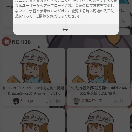
た二次元資源交流サイトで、当サイトのすべての文章はすべて異
なるユーザーからアップロードされ、資源の保存方式を提供し
【工具】S.S.E. File Encryptor（SSE文
【工具】挺好用的全CG存档网站
ないで、学習と参考のためだけに、閲覧する時は現地の法律法
件加密器）
規を守って、ご閲覧をお楽しみください!
脑裂
doge441812
2个月前
3个月前
关闭
更多整活与教程
NO R18
[PC/RPG][Hound13 Inc] 龙之剑：觉醒
[PC/动作冒险]双截龙再临 Build.23461
／ DragonSword：Awakening V1.0.8
852 中文版[12GB/度盘]
+全DLC+OST+设定集 [20GB][百度/夸
Shiraga
爱游戏的小宝
17小时前
3天前
克]