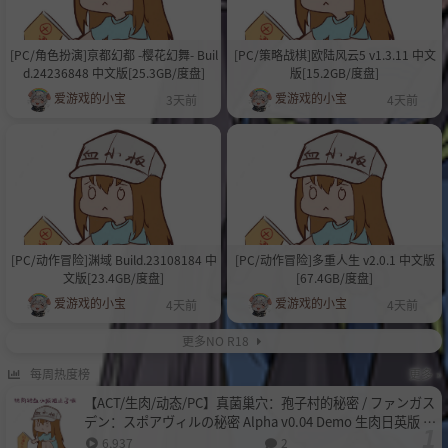
[PC/角色扮演]亰都幻都 -樱花幻舞- Buil
[PC/策略战棋]欧陆风云5 v1.3.11 中文
d.24236848 中文版[25.3GB/度盘]
版[15.2GB/度盘]
爱游戏的小宝
爱游戏的小宝
3天前
4天前
[PC/动作冒险]渊域 Build.23108184 中
[PC/动作冒险]多重人生 v2.0.1 中文版
文版[23.4GB/度盘]
[67.4GB/度盘]
爱游戏的小宝
爱游戏的小宝
4天前
4天前
更多NO R18
每周热度榜
更多 »
【ACT/生肉/动态/PC】真菌巢穴：孢子村的秘密 / ファンガス
デン：スポアヴィルの秘密 Alpha v0.04 Demo 生肉日英版 2
6.08.01更新【717M】
6,937
2