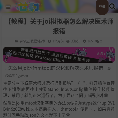
登录
【教程】关于joi模拟器怎么解决医术师
报错
学习区
,
教程&技术
1个月前
长相知
365
2
怎么用joi运行mtool的汉化和解决医术师报错
最
后编辑由 giifscn
主要分享下玩医术师时运行遇到报错”（ “，打开插件管理
往下滑到底再往上找到Mano_lnputConfig插件操作技能管
理，禁用了就能正常运行了，为了弄这个问了ai两小时😂
然后是joi用mtool汉化字典的办法b站搜Justype这个up BV1
B4nSz6E8w找文本然后插入，比mtool方便但卡，如果愿意
耗时间手动改json的文本就不卡了🤓