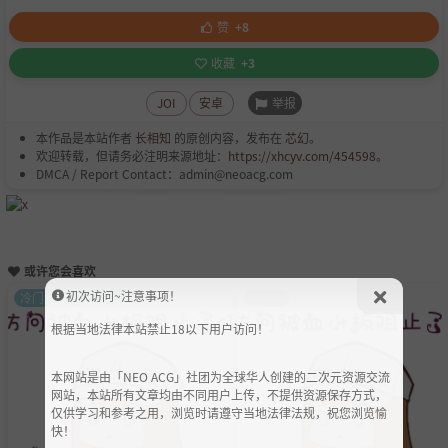
赞
+8
收藏
+3
举报
JOI
安卓
本作品是本站作者
长相知
的原创内容，发布在
芯幻
。
欢迎转载，但请务必注明来源地址：
https://xhcyv.com/454598
。
DMCA / Report Contact：admin@neoacg.com
或许您会喜欢
初次访问~注意事项！
冷门盘专区
游戏
Game
根据当地法律本站禁止18以下用户访问！
本网站是由「NEO ACG」社团为全球华人创建的二次元资源交流
网站，本站所有文章均由不同用户上传，不提供资源保存方式，
仅供学习和参考之用，浏览时请遵守当地法律法规，祝您浏览愉
快！