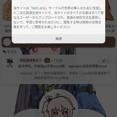
当サイトは「NEO ACG」サークルが世界の華人のために作成し
た二次元資源交流サイトで、当サイトのすべての文章はすべて異
なるユーザーからアップロードされ、資源の保存方式を提供し
ないで、学習と参考のためだけに、閲覧する時は現地の法律法
[RPG/中文/战斗H/养成/动态CG]斩妖除
[安卓直装/ADV/步兵/全系列]甜蜜女
規を守って、ご閲覧をお楽しみください!
魔祭祀海伦1.0/退魔神官ヘレインと魔
安卓直装 全系列7部曲+存档[37G/度
淫の洞窟[移动云网盘/安卓]
C]
关闭
登录后才能发言哦！
发言区
凤梨酱哪里去了
心
1个月前
1
医术师吗，为啥用joi不用mtool呢，rpgmaker这块还得靠mtool
kaifams
:
反了！就启动速度而言，能用补丁上joi谁还愿意碰那个
臃肿的要死的mtool啊😂