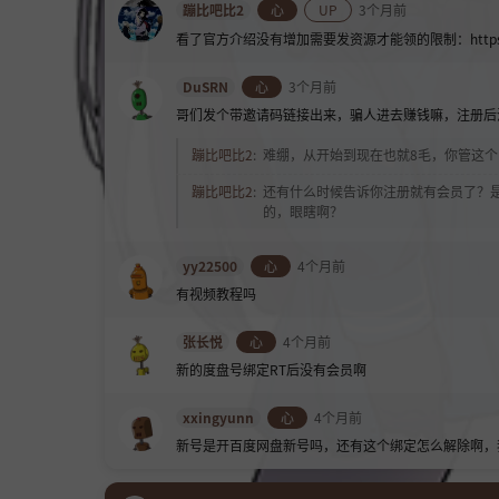
蹦比吧比2
心
UP
3个月前
看了官方介绍没有增加需要发资源才能领的限制：https://
DuSRN
心
3个月前
哥们发个带邀请码链接出来，骗人进去赚钱嘛，注册后
蹦比吧比2
:
难绷，从开始到现在也就8毛，你管这
蹦比吧比2
:
还有什么时候告诉你注册就有会员了？
的，眼瞎啊？
yy22500
心
4个月前
有视频教程吗
张长悦
心
4个月前
新的度盘号绑定RT
后没有会员啊
xxingyunn
心
4个月前
新号是开百度网盘新号吗，还有这个绑定怎么解除啊，