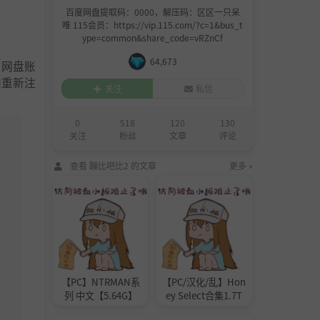
百度网盘提取码：0000，解压码：区区一只呆
唯 115会员：https://vip.115.com/?c=1&bus_t
ype=common&share_code=vRZnCf
64,673
度网盘账
间重新注
关注
私信
0
518
120
130
关注
粉丝
文章
评论
查看 蹦比吧比2 的文章
更多 »
【PC】NTRMAN系
【PC/汉化/乱】Hon
列 中文【5.64G】
ey Select合集1.7T