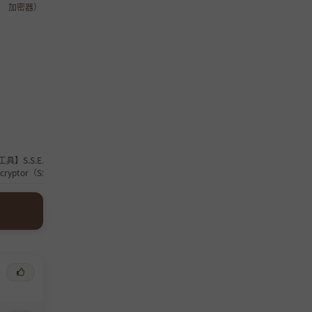
具】S.S.E. File
【工具】挺好用的全CG存档网站
【软件】哔哩哔哩 4
ncryptor（SSE文
件加密器）