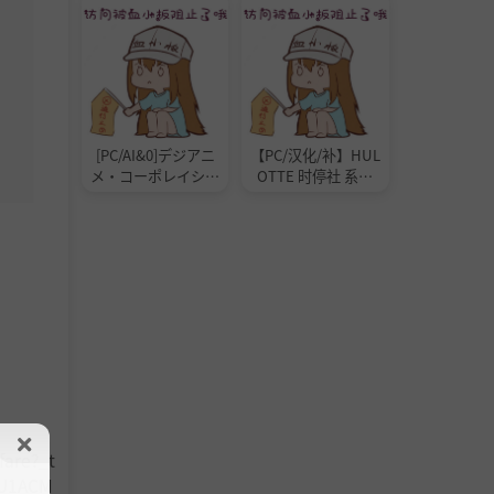
[PC/AI&0]デジアニ
【PC/汉化/补】HUL
メ・コーポレイショ
OTTE 时停社 系列
ン 社 [百度][7.2G]
【50G】
are?_t
AU1ACM