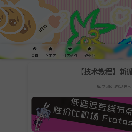
首页
学习区
社区站务
轻小说
【技术教程】新循
学习区
,
教程&技术