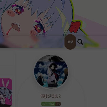
登录
蹦比吧比2
1231824
心