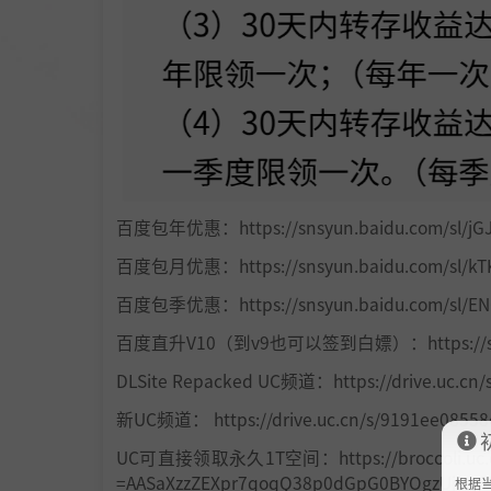
百度包年优惠：https://snsyun.baidu.com/sl/jG
百度包月优惠：https://snsyun.baidu.com/sl/kT
百度包季优惠：https://snsyun.baidu.com/sl/E
百度直升V10（到v9也可以签到白嫖）：https://snsyun
DLSite Repacked UC频道：https://drive.uc.cn/
新UC频道： https://drive.uc.cn/s/9191ee08558
UC可直接领取永久1T空间：https://broccoli.uc.cn/app
=AASaXzzZEXpr7qoqQ38p0dGpG0BYOgzUjDN7
根据