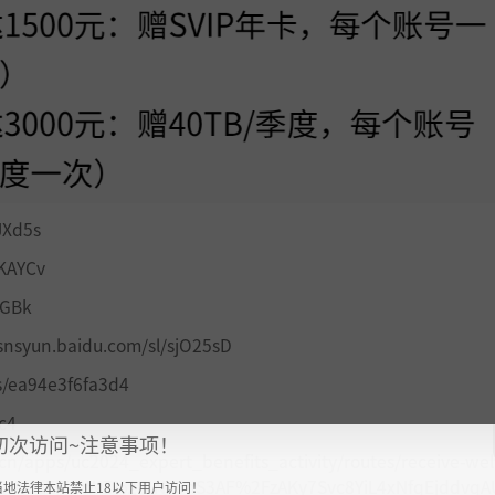
JXd5s
KAYCv
NGBk
.baidu.com/sl/sjO25sD
s/ea94e3f6fa3d4
c4
初次访问~注意事项！
s/uc2024_expert_benefits_activity/routes/receive-welf
WNoLEj7xzWZ%2BINx6nS3AF%2FzAKy7Svc8YiL4xNfqEjddvq
当地法律本站禁止18以下用户访问！