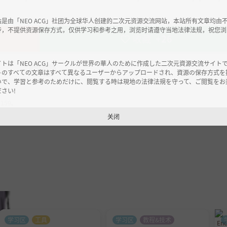
站是由「NEO ACG」社团为全球华人创建的二次元资源交流网站，本站所有文章均由
传，不提供资源保存方式，仅供学习和参考之用，浏览时请遵守当地法律法规，祝您浏
收藏
+26
イトは「NEO ACG」サークルが世界の華人のために作成した二次元資源交流サイト
举报
トのすべての文章はすべて異なるユーザーからアップロードされ、資源の保存方式を
いで、学習と参考のためだけに、閲覧する時は現地の法律法規を守って、ご閲覧をお
さい!
0159
。
关闭
学习区
工具
学习区
教程&技术