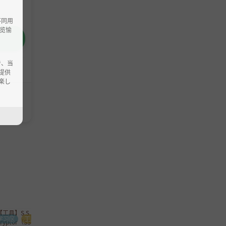
不同用
览愉
で、当
提供
楽し
学习区
工具
学习区
工具
学习区
工具