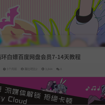
环白嫖百度网盘会员7-14天教程
5个月前
蹦比吧比2
3,844
8