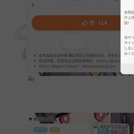
6
本网
户上
赞
+14
快！
当サ
サイ
しな
みくだ
本作品是本站作者
蹦比吧比2
的原创内容，发布在
芯幻
。
欢迎转载，但请务必注明来源地址：
https://xhcyv.com/41
DMCA / Report Contact：admin@neoacg.com
或许您会喜欢
学习区
工具
学习
教程&