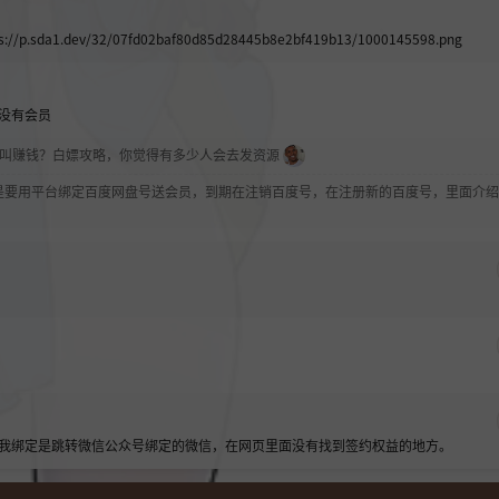
p.sda
1.dev/3
2/07fd02baf80d85d28445b8e2bf4
19b13/1000145598.png
没有会员
个叫赚钱？白嫖攻略，你觉得有多少人会去发资源
是要用平台绑定百度网盘号送会员，到期在注销百度号，在注册新的百度号，里面介绍
我绑定是跳转微信公众号绑定的微信，在网页里面没有找到签约权益的地方。