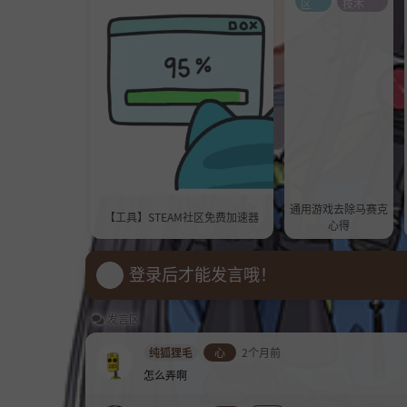
区
技术
通用游戏去除马赛克
【工具】STEAM社区免费加速器
心得
登录后才能发言哦！
发言区
纯狐狸毛
心
2个月前
怎么弄啊