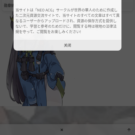
勋章统计
当サイトは「NEO ACG」サークルが世界の華人のために作成し
た二次元資源交流サイトで、当サイトのすべての文章はすべて異
なるユーザーからアップロードされ、資源の保存方式を提供し
版权所有 ©
芯幻
2025
ないで、学習と参考のためだけに、閲覧する時は現地の法律法
DMCA / Report Contact：admin@neoacg.com
規を守って、ご閲覧をお楽しみください!
关闭