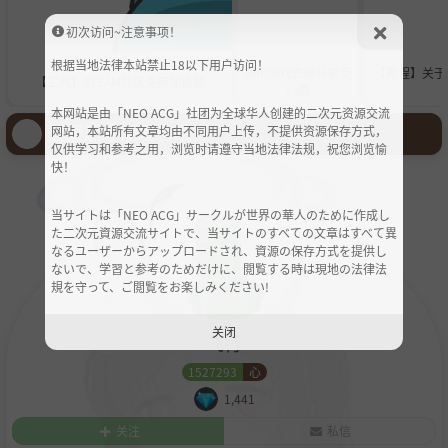
初次访问~注意事项！
根据当地法律本站禁止18以下用户访问！
通用游戏去除马赛克
【教程】关于
【工具】STEAM社区免费加速器
心得
本网站是由「NEO ACG」社团为全球华人创建的二次元资源交流
登录后才能发言哦！
网站，本站所有文章均由不同用户上传，不提供资源保存方式，
仅供学习和参考之用，浏览时请遵守当地法律法规，祝您浏览愉
快！
当サイトは「NEO ACG」サークルが世界の華人のために作成し
た二次元資源交流サイトで、当サイトのすべての文章はすべて異
なるユーザーからアップロードされ、資源の保存方式を提供し
ないで、学習と参考のためだけに、閲覧する時は現地の法律法
規を守って、ご閲覧をお楽しみください!
关闭
飞行
1527293
心
1,441
关注
私信