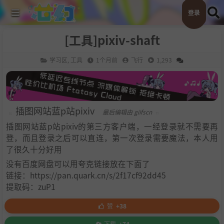
登录
[工具]pixiv-shaft
学习区
,
工具
1个月前
飞行
1,293
插图网站蓝p站pixiv
最后编辑由 giifscn
插图网站蓝p站pixiv的第三方客户端，一经登录就不需要再
登，而且登录之后可以直连，第一次登录需要魔法，本人用
了很久十分好用
没有百度网盘可以用夸克链接放在下面了
链接：https://pan.quark.cn/s/2f17cf92dd45
提取码：zuP1
赞
+38
下载
+74