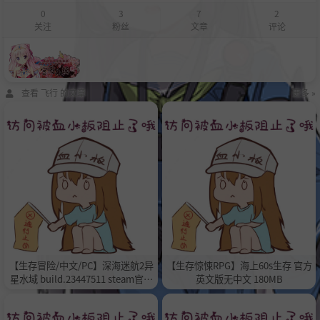
0
3
7
2
关注
粉丝
文章
评论
查看 飞行 的文章
更多 »
【生存冒险/中文/PC】深海迷航2异
【生存惊悚RPG】海上60s生存 官方
星水域 build.23447511 steam官中
英文版无中文 180MB
版本12GB