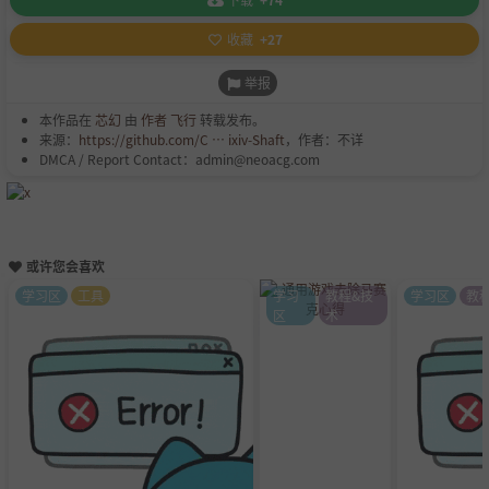
收藏
+27
举报
本作品在
芯幻
由
作者 飞行
转载发布。
来源：
https://github.com/C … ixiv-Shaft
，作者：不详
DMCA / Report Contact：admin@neoacg.com
或许您会喜欢
学习区
工具
学习
教程&技
学习区
教
区
术