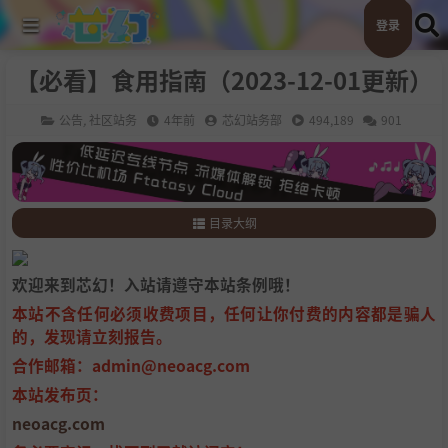
登录
【必看】食用指南（2023-12-01更新）
公告
,
社区站务
4年前
芯幻站务部
494,189
901
目录大纲
1
.
下载链接分类
2
.
压缩分类【本章的重头戏】
欢迎来到芯幻！入站请遵守本站条例哦！
3
.
解压缩包
本站不含任何必须收费项目，任何让你付费的内容都是骗人
4
.
结尾
的，发现请立刻报告。
合作邮箱：admin@neoacg.com
本站发布页：
neoacg.com