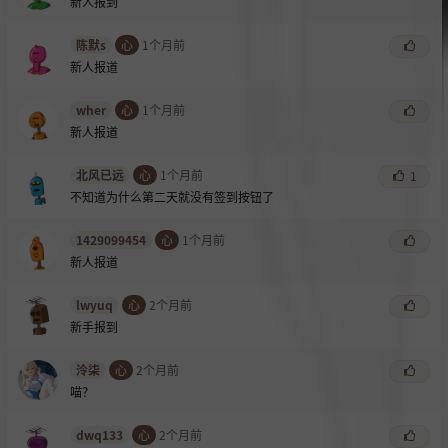
新人报到
陈默s
心
1个月前
新人报道
wher
心
1个月前
新人报道
北风已远
心
1个月前
1
不知道为什么第二天就没有签到按钮了
1429099454
心
1个月前
新人报道
lwyuq
心
2个月前
新手报到
泠柒
心
2个月前
喵？
dwq133
心
2个月前