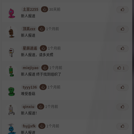
土豆2255
心
30天前
新人报道
顶真zzz
心
1个月前
新人报道
星辰逍遥
心
1个月前
新人报道，请多关照
miejiyao
心
1个月前
1
新人报道 终于找到组织了
tyyy136
心
1个月前
难受香菇
qinxiu
心
1个月前
新人报道！
fsyjjxfk
心
1个月前
新人报道