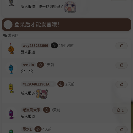
新人报道！终于找到组织了
登录后才能发言哦！
发言区
wcy233233666
圣
15小时前
新人报道
renkin
心
1天前
(≧◡≦)
=1293481290zAdhz
心
2天前
新人报道
老鼠爱大米
心
3天前
1
新人报道
墨水L
心
4天前