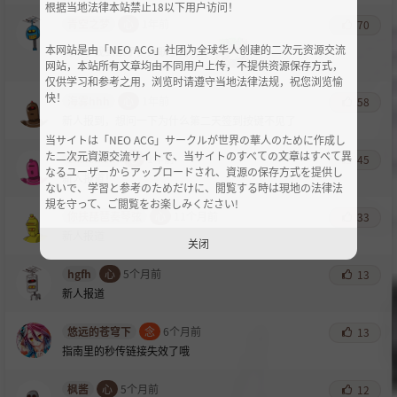
根据当地法律本站禁止18以下用户访问！
青空之梦
心
1年前
70
本网站是由「NEO ACG」社团为全球华人创建的二次元资源交流
我终于找到家了，失联了好几年
网站，本站所有文章均由不同用户上传，不提供资源保存方式，
仅供学习和参考之用，浏览时请遵守当地法律法规，祝您浏览愉
快！
海雾hhh
心
1年前
58
新人报到，想问一下为什么第二天签到按键不见了
当サイトは「NEO ACG」サークルが世界の華人のために作成し
た二次元資源交流サイトで、当サイトのすべての文章はすべて異
zkakxksk
心
1年前
45
なるユーザーからアップロードされ、資源の保存方式を提供し
新人报道！
ないで、学習と参考のためだけに、閲覧する時は現地の法律法
規を守って、ご閲覧をお楽しみください!
你扶琵琶奏琴弦
心
11个月前
33
新人报道
关闭
hgfh
心
5个月前
13
新人报道
悠远的苍穹下
念
6个月前
13
指南里的秒传链接失效了哦
枫酱
心
5个月前
12