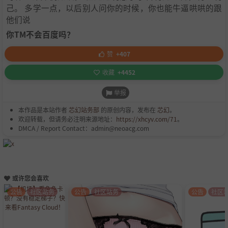
己。 多学一点，以后别人问你的时候，你也能牛逼哄哄的跟
他们说
你TM不会百度吗？
赞
+407
收藏
+4452
举报
本作品是本站作者
芯幻站务部
的原创内容，发布在
芯幻
。
欢迎转载，但请务必注明来源地址：
https://xhcyv.com/71
。
DMCA / Report Contact：admin@neoacg.com
或许您会喜欢
公告
社区站务
公告
社区站务
公告
社区