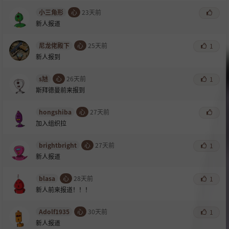
小三角形
心
23天前
新人报道
尼龙佬殿下
心
25天前
1
新人报到
s㝽
心
26天前
1
斯拜德曼前来报到
hongshiba
心
27天前
加入组织拉
brightbright
心
27天前
1
新人报道
blasa
心
28天前
1
新人前来报道！！！
Adolf1935
心
30天前
1
新人报道