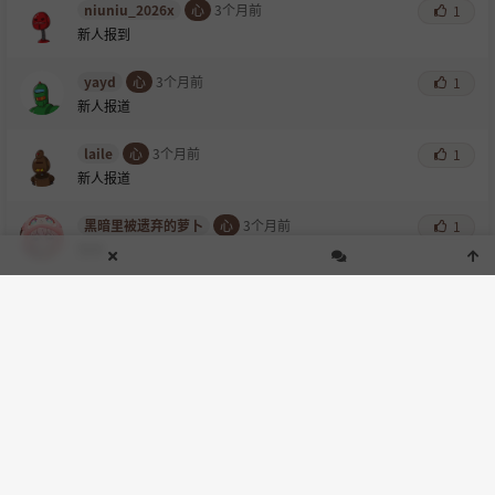
niuniu_2026x
心
3个月前
1
新人报到
yayd
心
3个月前
1
新人报道
laile
心
3个月前
1
新人报道
黑暗里被遗弃的萝卜
心
3个月前
1
签到
有心论
心
3个月前
新人报到
天啟之星
心
3个月前
新人报道
cznnnm
心
3个月前
新来了