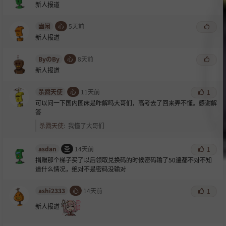
新人报道
幽闲
心
5天前
新人报道
ByのBy
心
8天前
新人报道
杀戮天使
心
11天前
1
可以问一下国内图床是咋解吗大哥们，高考去了回来弄不懂。感谢解
答
杀戮天使
:
我懂了大哥们
asdan
圣
14天前
1
捐赠那个梯子买了以后领取兑换码的时候密码输了50遍都不对不知
道什么情况，绝对不是密码没输对
ashi2333
心
14天前
1
新人报道