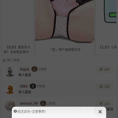
【机场】看色色卡
【公示】小黑
「圣」用户组获取方法
顿？没有稳定梯子？
快来看Fantasy Clo
热门评论
ud！
bsjpq
心
1年前
363
新人报道
2866
圣
1年前
185
新人报道
anmuxi_86
心
1年前
124
公告里的秒传教程和在线提取工具怎么都挂了，梯子换什么节点都进
初次访问~注意事项！
不去