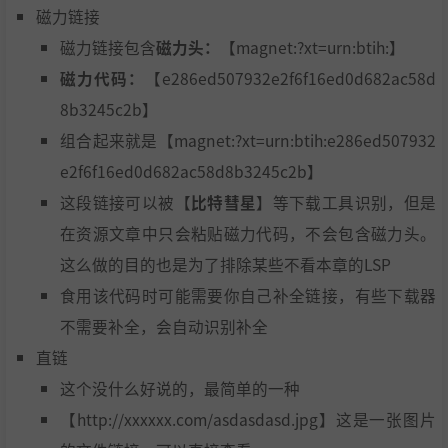
磁力链接
磁力链接包含
磁力头：
【magnet:?xt=urn:btih:】
磁力代码：
【e286ed507932e2f6f16ed0d682ac58d
8b3245c2b】
组合起来就是【magnet:?xt=urn:btih:e286ed507932
e2f6f16ed0d682ac58d8b3245c2b】
这段链接可以被【
比特彗星
】等下载工具识别，但是
在资源文章中只会粘贴磁力代码，不会包含磁力头。
这么做的目的也是为了排除某些不看本章的LSP
食用该代码时可能需要你自己补全链接，有些下载器
不需要补全，会自动识别补全
直链
这个没什么好说的，最简单的一种
【http://xxxxxx.com/asdasdasd.jpg】这是一张图片