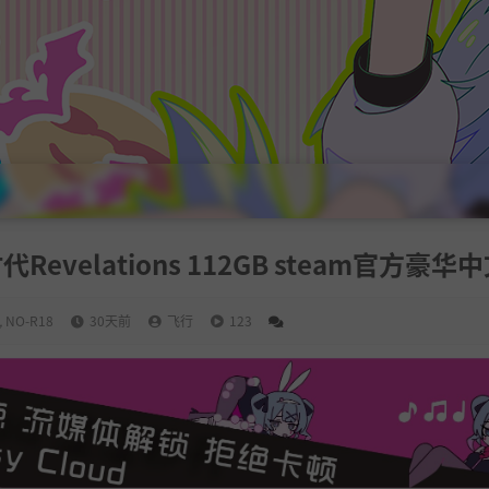
velations 112GB steam官方豪华
,
NO-R18
30天前
飞行
123