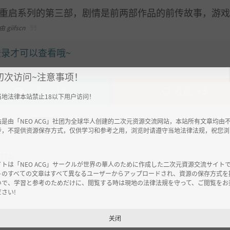
重启系列的第三部，剧情是前两部作品的前传故事，游戏
giifscn
录才可以查看哦~
初次访问~注意事项！
下载
+12
收藏
+5
当地法律本站禁止18以下用户访问！
站是由「NEO ACG」社团为全球华人创建的二次元资源交流网站，本站所有文章均由
举报
传，不提供资源保存方式，仅供学习和参考之用，浏览时请遵守当地法律法规，祝您浏
2772
。
イトは「NEO ACG」サークルが世界の華人のために作成した二次元資源交流サイト
トのすべての文章はすべて異なるユーザーからアップロードされ、資源の保存方式を
いで、学習と参考のためだけに、閲覧する時は現地の法律法規を守って、ご閲覧をお
さい!
关闭