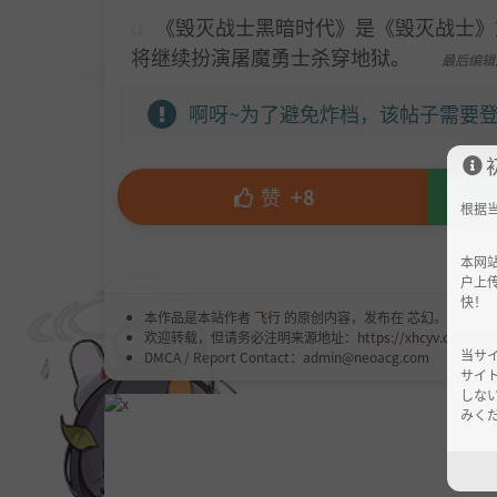
《毁灭战士黑暗时代》是《毁灭战士》
将继续扮演屠魔勇士杀穿地狱。
最后编辑由 
啊呀~为了避免炸档，该帖子需要登
赞
+8
根据
本网
户上
快！
本作品是本站作者
飞行
的原创内容，发布在
芯幻
。
欢迎转载，但请务必注明来源地址：
https://xhcyv.com/46
当サ
DMCA / Report Contact：admin@neoacg.com
サイ
しな
みくだ