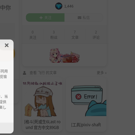
中你
1,446
关注
私信
0
3
7
2
关注
粉丝
文章
评论
不同用
查看 飞行 的文章
更多 »
览愉
で、当
提供
楽し
[格斗]死或生6Last ro
[工具]pixiv-shaft
und 官方中文89GB