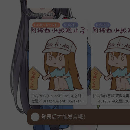
或许您会喜欢
GAME - NO R18
NO-R18
NO-R18
[PC/RPG][Hound13 Inc] 龙之剑：
[PC/动作冒险]双截龙再临 
觉醒／ DragonSword：Awakenin
461852 中文版[12
g V1.0.8+全DLC+OST+设定集 [20G
B][百度/夸克]
登录后才能发言哦！