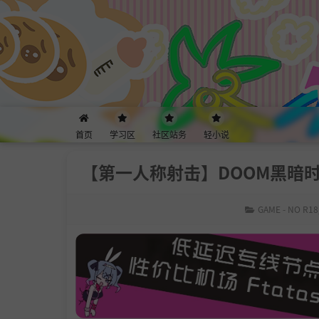
首页
学习区
社区站务
轻小说
【第一人称射击】DOOM黑暗时代Re
GAME - NO R18