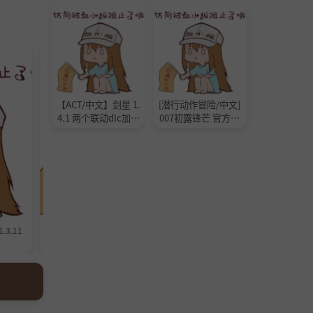
NO-R18
NO-R18
【ACT/中文】剑星 1.
[潜行动作冒险/中文]
4.1 两个联动dlc加预
007初露锋芒 官方中
购特典 Steam官方中
文56GB
文版 75G
.3.11
[PC/动作冒险]渊域 Build.2310818
[PC/动作冒险]多重人生 v2.0.1
]
4 中文版[23.4GB/度盘]
版[67.4GB/度盘]