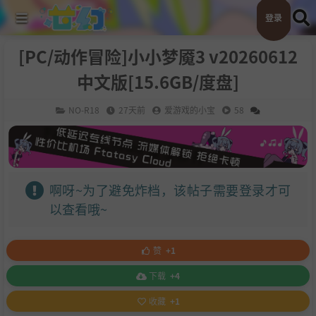
登录
[PC/动作冒险]小小梦魇3 v20260612
中文版[15.6GB/度盘]
NO-R18
27天前
爱游戏的小宝
58
啊呀~为了避免炸档，该帖子需要登录才可
以查看哦~
赞
+1
下载
+4
收藏
+1