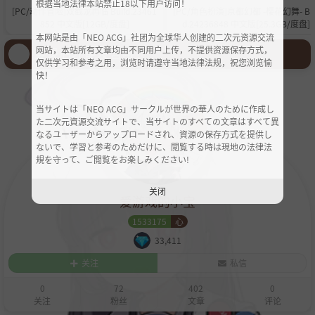
根据当地法律本站禁止18以下用户访问！
[PC/动作冒险]双截龙再临 Build.23461
[PC/角色扮演]亰都幻都 -樱花幻舞- Bui
852 中文版[12GB/度盘]
d.24236848 中文版[25.3GB/度盘]
本网站是由「NEO ACG」社团为全球华人创建的二次元资源交流
登录后才能发言哦！
网站，本站所有文章均由不同用户上传，不提供资源保存方式，
仅供学习和参考之用，浏览时请遵守当地法律法规，祝您浏览愉
快！
当サイトは「NEO ACG」サークルが世界の華人のために作成し
た二次元資源交流サイトで、当サイトのすべての文章はすべて異
なるユーザーからアップロードされ、資源の保存方式を提供し
ないで、学習と参考のためだけに、閲覧する時は現地の法律法
規を守って、ご閲覧をお楽しみください!
关闭
爱游戏的小宝
1533175
心
33,411
关注
私信
0
72
402
0
关注
粉丝
文章
评论