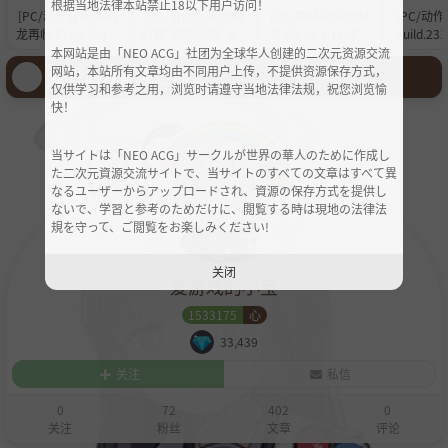
根据当地法律本站禁止18以下用户访问！
[PC/动作冒险]双截
[PC/角色扮演]亰都
[PC/策略战棋]欧陆
[PC/动
龙再临 Build.23461
幻都 -樱花幻舞- Buil
风云5 v1.3.11 中文
Build.23
852 中文版[12GB/
d.24236848 中文版
版[15.2GB/度盘]
文版[23.
本网站是由「NEO ACG」社团为全球华人创建的二次元资源交流
度盘]
[25.3GB/度盘]
登录后才能发言哦！
网站，本站所有文章均由不同用户上传，不提供资源保存方式，
仅供学习和参考之用，浏览时请遵守当地法律法规，祝您浏览愉
快！
当サイトは「NEO ACG」サークルが世界の華人のために作成し
た二次元資源交流サイトで、当サイトのすべての文章はすべて異
なるユーザーからアップロードされ、資源の保存方式を提供し
ないで、学習と参考のためだけに、閲覧する時は現地の法律法
規を守って、ご閲覧をお楽しみください!
关闭
爱游戏的小宝
1533175
心
33,439
关注
私信
0
72
402
0
关注
粉丝
文章
评论