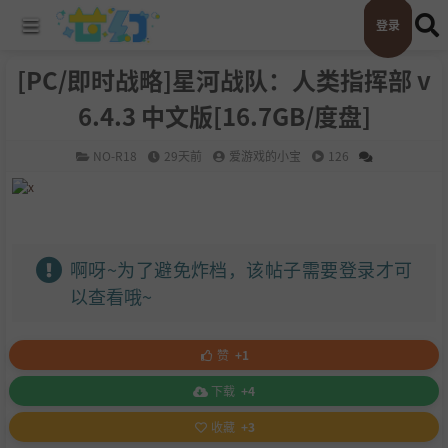
登录
[PC/即时战略]星河战队：人类指挥部 v
6.4.3 中文版[16.7GB/度盘]
NO-R18
29天前
爱游戏的小宝
126
啊呀~为了避免炸档，该帖子需要登录才可
以查看哦~
赞
+1
下载
+4
收藏
+3