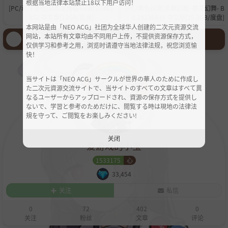
根据当地法律本站禁止18以下用户访问！
[PC/动作冒险]双截龙再临 Build.23461
[PC/角色扮演]亰都幻都 -樱花幻舞- Bui
852 中文版[12GB/度盘]
d.24236848 中文版[25.3GB/度盘]
本网站是由「NEO ACG」社团为全球华人创建的二次元资源交流
登录后才能发言哦！
网站，本站所有文章均由不同用户上传，不提供资源保存方式，
仅供学习和参考之用，浏览时请遵守当地法律法规，祝您浏览愉
快！
当サイトは「NEO ACG」サークルが世界の華人のために作成し
た二次元資源交流サイトで、当サイトのすべての文章はすべて異
なるユーザーからアップロードされ、資源の保存方式を提供し
ないで、学習と参考のためだけに、閲覧する時は現地の法律法
規を守って、ご閲覧をお楽しみください!
关闭
爱游戏的小宝
1533175
心
33,454
关注
私信
0
72
402
0
关注
粉丝
文章
评论