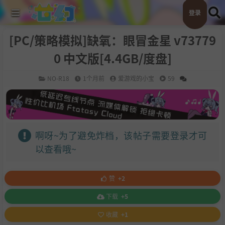
登录
[PC/策略模拟]缺氧：眼冒金星 v73779
0 中文版[4.4GB/度盘]
NO-R18
1个月前
爱游戏的小宝
59
啊呀~为了避免炸档，该帖子需要登录才可
以查看哦~
赞
+2
下载
+5
收藏
+1