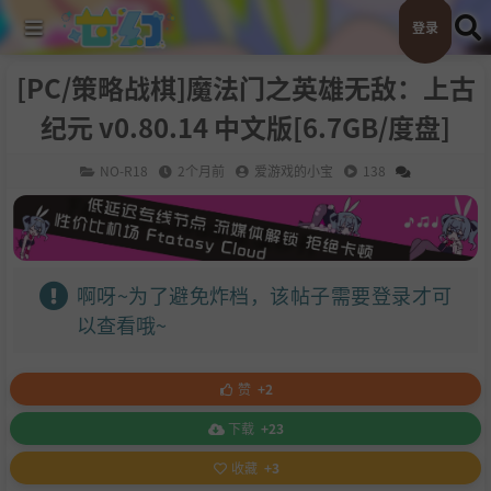
登录
[PC/策略战棋]魔法门之英雄无敌：上古
纪元 v0.80.14 中文版[6.7GB/度盘]
NO-R18
2个月前
爱游戏的小宝
138
啊呀~为了避免炸档，该帖子需要登录才可
以查看哦~
赞
+2
下载
+23
收藏
+3