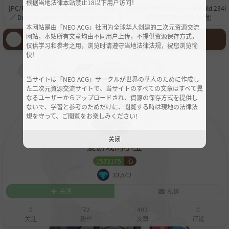
根据当地法律本站禁止18以下用户访问！
[PC/RPG][Hound13 Inc] 龙之剑：觉醒
[PC/动作冒险]双截龙再临 Build.2346
／ DragonSword：Awakening V1.0.8
852 中文版[12GB/度盘]
+全DLC+OST+设定集 [20GB][百度/夸
本网站是由「NEO ACG」社团为全球华人创建的二次元资源交流
克]
登录后才能发言哦！
网站，本站所有文章均由不同用户上传，不提供资源保存方式，
仅供学习和参考之用，浏览时请遵守当地法律法规，祝您浏览愉
快！
当サイトは「NEO ACG」サークルが世界の華人のために作成し
た二次元資源交流サイトで、当サイトのすべての文章はすべて異
なるユーザーからアップロードされ、資源の保存方式を提供し
ないで、学習と参考のためだけに、閲覧する時は現地の法律法
規を守って、ご閲覧をお楽しみください!
关闭
爱游戏的小宝
1533175
心
33,542
关注
私信
0
72
402
0
关注
粉丝
文章
评论