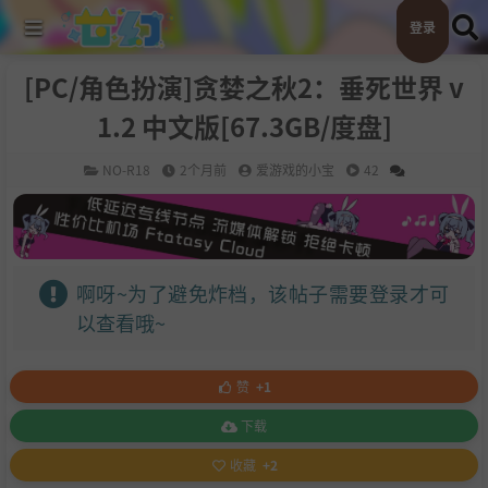
登录
[PC/角色扮演]贪婪之秋2：垂死世界 v
1.2 中文版[67.3GB/度盘]
NO-R18
2个月前
爱游戏的小宝
42
啊呀~为了避免炸档，该帖子需要登录才可
以查看哦~
赞
+1
下载
收藏
+2