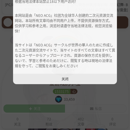
根据当地法律本站禁止18以下用户访问！
[PC/动作冒险]双截龙再临 Build.23461
[PC/角色扮演]亰都幻都 -樱花幻舞- Bui
852 中文版[12GB/度盘]
d.24236848 中文版[25.3GB/度盘]
本网站是由「NEO ACG」社团为全球华人创建的二次元资源交流
登录后才能发言哦！
网站，本站所有文章均由不同用户上传，不提供资源保存方式，
仅供学习和参考之用，浏览时请遵守当地法律法规，祝您浏览愉
快！
当サイトは「NEO ACG」サークルが世界の華人のために作成し
た二次元資源交流サイトで、当サイトのすべての文章はすべて異
なるユーザーからアップロードされ、資源の保存方式を提供し
ないで、学習と参考のためだけに、閲覧する時は現地の法律法
規を守って、ご閲覧をお楽しみください!
关闭
爱游戏的小宝
1533175
心
33,459
关注
私信
0
72
402
0
关注
粉丝
文章
评论