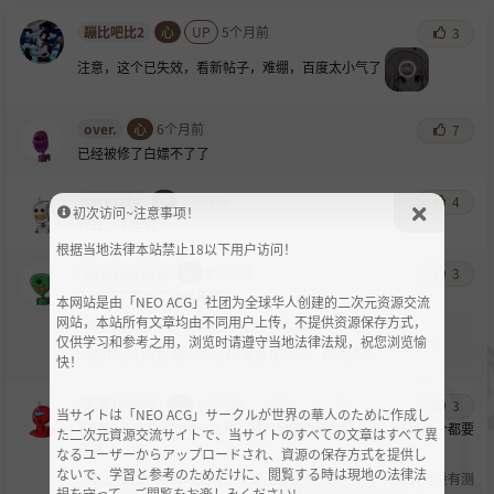
蹦比吧比2
心
UP
5个月前
3
注意，这个已失效，看新帖子，难绷，百度太小气了
over.
心
6个月前
7
已经被修了白嫖不了了
zzzggghr
心
7个月前
4
初次访问~注意事项！
我去，不早说
根据当地法律本站禁止18以下用户访问！
1qw1qw1qw
心
8个月前
3
？绑定了签约了还是不行
本网站是由「NEO ACG」社团为全球华人创建的二次元资源交流
网站，本站所有文章均由不同用户上传，不提供资源保存方式，
蹦比吧比2
:
1-3天，第二天直接@客服
仅供学习和参考之用，浏览时请遵守当地法律法规，祝您浏览愉
辐射范围
回复
蹦比吧比2
:
客服在哪问，我没找到
快！
无名123456
心
8个月前
3
当サイトは「NEO ACG」サークルが世界の華人のために作成し
我想问一下是注销哪个账号，是百度网盘还是蜂小推，还是两个都要
た二次元資源交流サイトで、当サイトのすべての文章はすべて異
注销
なるユーザーからアップロードされ、資源の保存方式を提供し
ないで、学習と参考のためだけに、閲覧する時は現地の法律法
蹦比吧比2
:
百度网盘啊，但是注册是有冷静期的，目前我还没有测
規を守って、ご閲覧をお楽しみください!