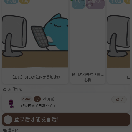
学习区
工具
学习
教程&技
学习区
工
区
术
通用游戏去除马赛克
【工具】STEAM社区免费加速器
[工
心得
热门评论
over.
心
6个月前
7
已经被修了白嫖不了了
登录后才能发言哦！
发言区