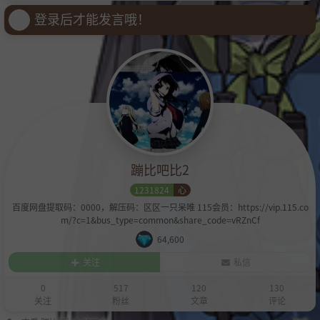
登录后才能发言哦！
蹦比吧比2
1231824
心
百度网盘提取码：0000，解压码：区区一只呆唯 115会员：https://vip.115.co
m/?c=1&bus_type=common&share_code=vRZnCf
64,600
关注
私信
0
517
120
130
关注
粉丝
文章
评论