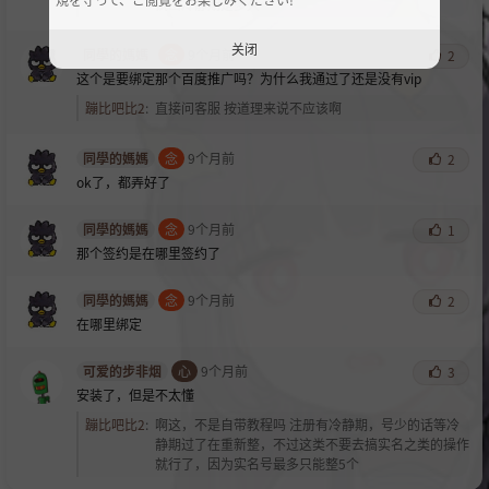
试出冷静期是多久
关闭
同學的媽媽
念
9个月前
2
这个是要绑定那个百度推广吗？为什么我通过了还是没有vip
蹦比吧比2
:
直接问客服 按道理来说不应该啊
同學的媽媽
念
9个月前
2
ok了，都弄好了
同學的媽媽
念
9个月前
1
那个签约是在哪里签约了
同學的媽媽
念
9个月前
2
在哪里绑定
可爱的步非烟
心
9个月前
3
安装了，但是不太懂
蹦比吧比2
:
啊这，不是自带教程吗 注册有冷静期，号少的话等冷
静期过了在重新整，不过这类不要去搞实名之类的操作
就行了，因为实名号最多只能整5个