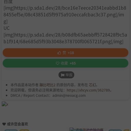
百度
[img]https://p.sda1.dev/28/bce16e7eece20341eabbd1b8
8455ef5e/08c43851d5f9975a910eccafcbac3c37.png[/im
g]
UC
[img]https://p.sda1.dev/28/b08dfb65aebbff5728428f9c5a
b1f914/68e685d5f93b3048e378700f0065721f.png[/img]
赞
+18
收藏
+65
举报
本作品是本站作者
蹦比吧比2
的原创内容，发布在
芯幻
。
欢迎转载，但请务必注明来源地址：
https://xhcyv.com/362789
。
DMCA / Report Contact：admin@neoacg.com
或许您会喜欢