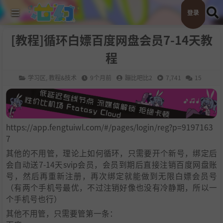
登录
[教程]循环白嫖百度网盘会员7-14天教
程
学习区
,
教程&技术
9个月前
蹦比吧比2
7,741
15
https://app.fengtuiwl.com/#/pages/login/reg?p=9197163
7
其他的不用管，理论上如何循环，只需要开个新号，绑定后
会自动送7-14天svip会员，会员到期后直接注销百度网盘账
号，然后再重新注册，再次绑定就能做到无限白嫖会员号
（有两个手机号最优，不过注销好像也没有冷静期，所以一
个手机号也行）
其他不用管，只需要管第一条：