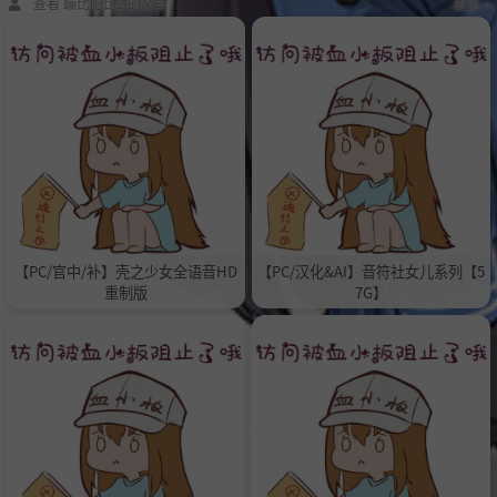
查看 蹦比吧比2 的文章
更多 »
【PC/官中/补】壳之少女全语音HD
【PC/汉化&AI】音符社女儿系列【5
重制版
7G】