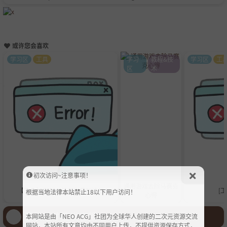
或许您会喜欢
学习区
工具
学习
教程&技
学习区
工
区
术
初次访问~注意事项！
通用游戏去除马赛克
【工具】STEAM社区免费加速器
[工
根据当地法律本站禁止18以下用户访问！
心得
登录后才能发言哦！
本网站是由「NEO ACG」社团为全球华人创建的二次元资源交流
网站，本站所有文章均由不同用户上传，不提供资源保存方式，