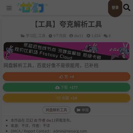
登录
【工具】夸克解析工具
学习区
,
工具
9个月前
dw11
1,654
4
网盘解析工具，百度好像不是很能用，已补档
赞
+4
下载
+177
收藏
+14
举报
网盘解析工具
本作品在
芯幻
由
作者 dw11
转载发布。
来源：不详，作者：不详
DMCA / Report Contact：admin@neoacg.com