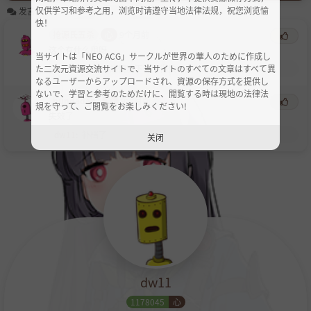
仅供学习和参考之用，浏览时请遵守当地法律法规，祝您浏览愉
发言区
快！
抢源氏五杀
心
9个月前
这个有什么用呀
当サイトは「NEO ACG」サークルが世界の華人のために作成し
た二次元資源交流サイトで、当サイトのすべての文章はすべて異
dw11
:
没有vip的情况下能下得快一点
なるユーザーからアップロードされ、資源の保存方式を提供し
ないで、学習と参考のためだけに、閲覧する時は現地の法律法
hundadan
心
9个月前
規を守って、ご閲覧をお楽しみください!
失效了
dw11
:
补档了
关闭
dw11
1178045
心