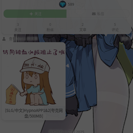
589
关注
私信
3
0
2
5
关注
粉丝
文章
评论
查看 dw11 的文章
更多 »
[SLG/中文]HypnoAPP1&2[夸克网
盘/500MB]
版权所有 ©
芯幻
2025