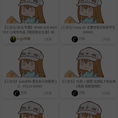
【三次元/无马/字幕】MIMK-039 MOO
[三次元] Fairy-HF 女教师家访和男学生
DYZ 15周年作品【限定联合主演】绯红
[600M]
之梦 - 香澄果穗
frigh牢鳟
刀乐
1天前
1天前
【三次元】lada去码 黑丝女仆的服务[1
【三次元】抖音-1 甜菜 女团私下的反差
2：05][1V 806M]
2芙妮 高颜值网红
刀乐
刀乐
2天前
3天前