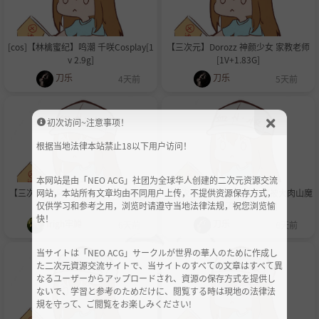
[cos]【林檎蜜纪】鸣潮 千咲Cosplay[1
【三次元】Dorozz 神颜少女 家教老师
v 2.9g]
[1V+1.83G]
刀乐
刀乐
4天前
5天前
初次访问~注意事项！
根据当地法律本站禁止18以下用户访问！
本网站是由「NEO ACG」社团为全球华人创建的二次元资源交流
【三次元/无马】DASD-204 集体绑架 -
【三次元】xiaoke 银狼宝宝被大肉山魔
网站，本站所有文章均由不同用户上传，不提供资源保存方式，
雨宫琴音
王欺负了 [1v+459M]
仅供学习和参考之用，浏览时请遵守当地法律法规，祝您浏览愉
快！
frigh牢鳟
刀乐
6天前
6天前
当サイトは「NEO ACG」サークルが世界の華人のために作成し
た二次元資源交流サイトで、当サイトのすべての文章はすべて異
なるユーザーからアップロードされ、資源の保存方式を提供し
ないで、学習と参考のためだけに、閲覧する時は現地の法律法
規を守って、ご閲覧をお楽しみください!