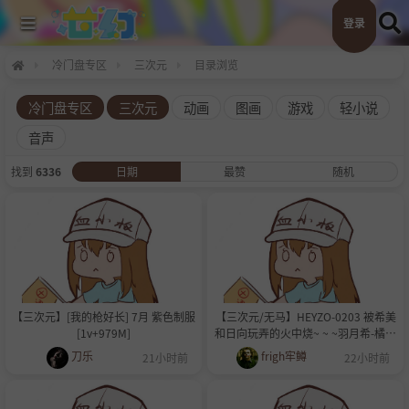
登录
冷门盘专区
三次元
目录浏览
冷门盘专区
三次元
动画
图画
游戏
轻小说
音声
找到
6336
日期
最赞
随机
【三次元】[我的枪好长] 7月 紫色制服
【三次元/无马】HEYZO-0203 被希美
[1v+979M]
和日向玩弄的火中烧~ ~ ~羽月希-橘日
向
刀乐
frigh牢鳟
21小时前
22小时前