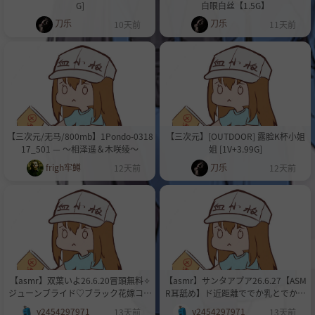
G]
白眼白丝【1.5G】
刀乐
刀乐
10天前
11天前
【三次元/无马/800mb】1Pondo-0318
【三次元】[OUTDOOR] 露脸K杯小姐
17_501 — ～相泽遥＆木咲绫～
姐 [1V+3.99G]
frigh牢鳟
刀乐
12天前
12天前
【asmr】双葉いよ26.6.20冒頭無料✧
【asmr】サンタアプア26.6.27【ASM
ジューンブライド♡ブラック花嫁コス
R耳舐め】ド近距離ででか乳とでか太
して旦那様をお出迎え💍♡【実写】
ももを見れるASMR
y2454297971
y2454297971
13天前
13天前