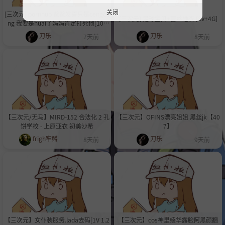
关闭
[三次元] pornhub 爸爸发誓只是cengce
[三次元] 足球宝贝+蕾丝睡衣 [3v+4G]
ng 我要是huai了妈妈肯定打死他[10v
2.41G]
刀乐
刀乐
7天前
8天前
【三次元/无马】MIRD-152 合法化 2 孔
【三次元】OFINS漂亮姐姐 黑丝jk【40
饼学校 - 上原亚衣 初美沙希
7】
frigh牢鳟
刀乐
8天前
9天前
【三次元】女仆装服务.lada去码[1V 1.2
【三次元】cos神里绫华露脸阿黑颜翻