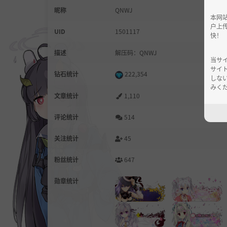
昵称
QNWJ
本网
户上
UID
1501117
快！
描述
解压码：QNWJ
当サ
サイ
钻石统计
222,354
しな
みくだ
文章统计
1,110
评论统计
514
关注统计
45
粉丝统计
647
勋章统计