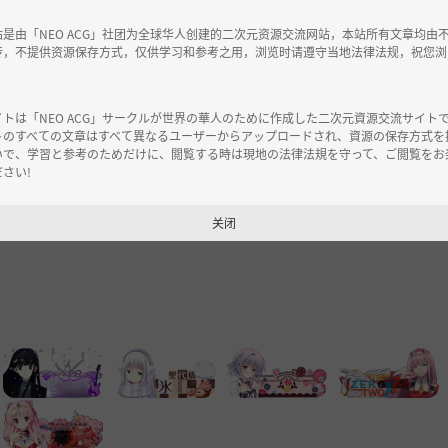
站是由「NEO ACG」社团为全球华人创建的二次元资源交流网站，本站所有文章均由
传，不提供资源保存方式，仅供学习和参考之用，浏览时请遵守当地法律法规，祝您浏
イトは「NEO ACG」サークルが世界の華人のために作成した二次元資源交流サイト
トのすべての文章はすべて異なるユーザーからアップロードされ、資源の保存方式を
いで、学習と参考のためだけに、閲覧する時は現地の法律法規を守って、ご閲覧をお
さい!
关闭