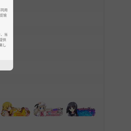
不同用
览愉
で、当
提供
楽し