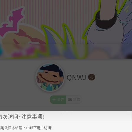
QNWJ
心
关注
私信
文章
关注
初次访问~注意事项！
当地法律本站禁止18以下用户访问！