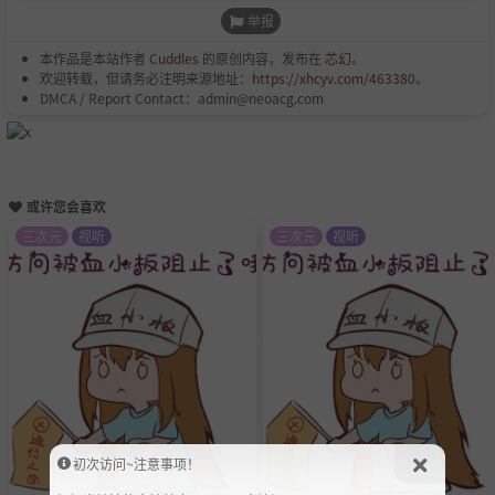
举报
本作品是本站作者
Cuddles
的原创内容，发布在
芯幻
。
欢迎转载，但请务必注明来源地址：
https://xhcyv.com/463380
。
DMCA / Report Contact：admin@neoacg.com
或许您会喜欢
三次元
视听
三次元
视听
初次访问~注意事项！