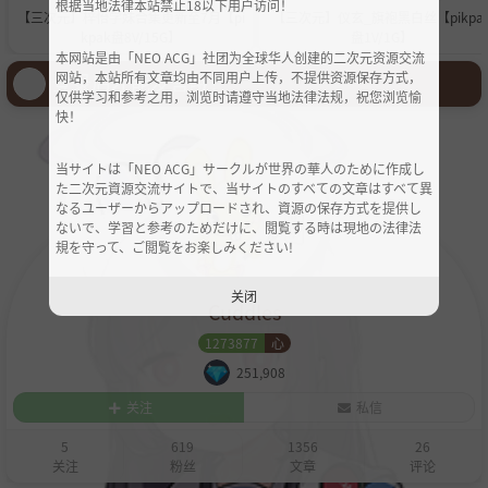
根据当地法律本站禁止18以下用户访问！
【三次元】梓怡学妹合集更新至7月【pi
【三次元】仪玄_旗袍黑白丝【pikpa
kpak盘8V/15G】
盘1V/1G】
本网站是由「NEO ACG」社团为全球华人创建的二次元资源交流
登录后才能发言哦！
网站，本站所有文章均由不同用户上传，不提供资源保存方式，
仅供学习和参考之用，浏览时请遵守当地法律法规，祝您浏览愉
快！
当サイトは「NEO ACG」サークルが世界の華人のために作成し
た二次元資源交流サイトで、当サイトのすべての文章はすべて異
なるユーザーからアップロードされ、資源の保存方式を提供し
ないで、学習と参考のためだけに、閲覧する時は現地の法律法
規を守って、ご閲覧をお楽しみください!
关闭
Cuddles
1273877
心
251,908
关注
私信
5
619
1356
26
关注
粉丝
文章
评论