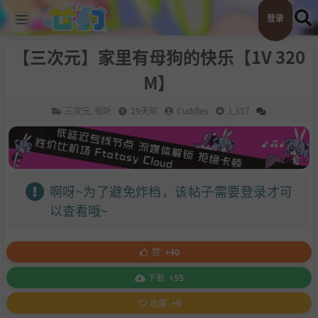
登录
【三次元】家里有母狗的快乐【1V 320
M】
三次元
,
视听
29天前
Cuddles
1,357
啊呀~为了避免炸档，该帖子需要登录才可
以查看哦~
赞
+40
下载
+55
收藏
+9