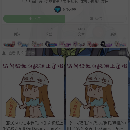
压ZIP 解压码不会错看是否文件损坏，或者更换解压软件
575,400
关注
私信
1
1634
3403
281
关注
粉丝
文章
评论
查看 机长 的文章
更多 »
【欧美SLG/官中步兵/PC】命运线上
【SLG/汉化/PC/动态/步兵/绿帽/NT
的漂移 / Drift On Destiny Line v1.0.
R】沉没的承诺 The Sunken Promis