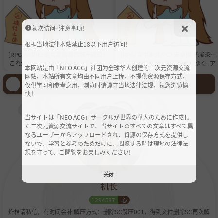
初次访问~注意事项！
根据当地法律本站禁止18以下用户访问！
[RPG/AI汉化] 这就是露露的城市建设！
[RPG/官中步兵/PC+安卓]影色渐染~
これがルルゥのまちづくりっ！ +存档
斯林顿的妹神官~ 影に染まりゆく~ア
本网站是由「NEO ACG」社团为全球华人创建的二次元资源交流
[1.1G]
リントの妹神官~/Fallen Priestess: M
网站，本站所有文章均由不同用户上传，不提供资源保存方式，
Sister's Demonic Bloodline v1.3.3 D
登录后才能发言哦！
仅供学习和参考之用，浏览时请遵守当地法律法规，祝您浏览愉
全回想【5.9G】
快！
当サイトは「NEO ACG」サークルが世界の華人のために作成し
た二次元資源交流サイトで、当サイトのすべての文章はすべて異
なるユーザーからアップロードされ、資源の保存方式を提供し
ないで、学習と参考のためだけに、閲覧する時は現地の法律法
規を守って、ご閲覧をお楽しみください!
关闭
机长
1294587
心
炸档请私信，有时间会补 解压方式：删除SC解压001，得到文件删除SC再次解