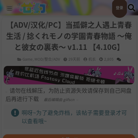
登录
【ADV/汉化/PC】当孤僻之人遇上青春
生活 / 捻くれモノの学園青春物語 ～俺
と彼女の裏表～ v1.11 【4.10G】
Game
,
MOD/整合/ADV
29天前
机长
2,805
请勿在线解压，为防止资源失效请保存到自己网盘
后再进行下载
最后编辑由 giifscn
啊呀~为了避免炸档，该帖子需要登录才可
以查看哦~