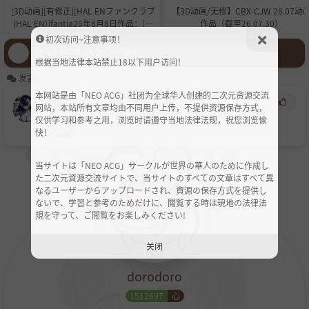
[3D动画][有修正][HAL ENファンクラブ
【3D动画/无修】CBX-CJW 26.07动
(HAL EN)]fantia26年8月8日作品：[触
作品（截至26.07.30）
手][Tentacle]ゆかりさんの受難30.1[1.
初次访问~注意事项！
7GB][度盘]
登录后才能发言哦！
根据当地法律本站禁止18以下用户访问！
发言区
本网站是由「NEO ACG」社团为全球华人创建的二次元资源交流
chiyanziluo
圣
21天前
网站，本站所有文章均由不同用户上传，不提供资源保存方式，
仅供学习和参考之用，浏览时请遵守当地法律法规，祝您浏览愉
快！
当サイトは「NEO ACG」サークルが世界の華人のために作成し
た二次元資源交流サイトで、当サイトのすべての文章はすべて異
なるユーザーからアップロードされ、資源の保存方式を提供し
ないで、学習と参考のためだけに、閲覧する時は現地の法律法
規を守って、ご閲覧をお楽しみください!
关闭
dorodoro
1512697
心