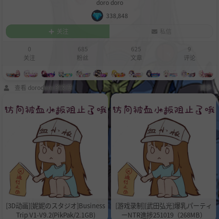
doro doro
338,848
关注
私信
0
685
625
9
关注
粉丝
文章
评论
查看 dorodoro 的文章
更多 »
[3D动画][妮妮のスタジオ]Business
[游戏录制][武田弘光]爆乳パーティ
Trip V1-V9.2(PikPak/2.1GB)
ーNTR進捗251019（268MB）