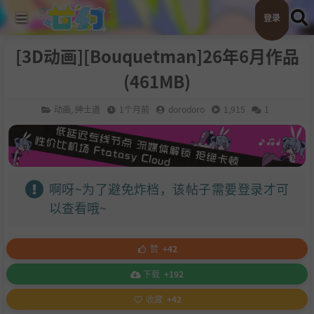
登录
[3D动画][Bouquetman]26年6月作品
(461MB)
动画
,
绅士道
1个月前
dorodoro
1,915
1
啊呀~为了避免炸档，该帖子需要登录才可
以查看哦~
赞
+42
下载
+192
收藏
+42