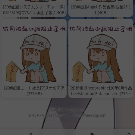
[3D动画][システムクリーチャー][RJ
[2D动画][Angel]作品合集(截至25.1
01548193]マネキン案山子娘(1.4GB)
1)(4GB)
[2D动画][ニート社長]アスナのチア
[2D动画][theobrobine]26年6月作品
（337MB）
beelstarmon Futanari ver（375M
B）
版权所有 ©
芯幻
2025
DMCA / Report Contact：admin@neoacg.com