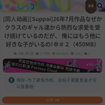
登录
[同人动画][Suppai]26年7月作品なぜか
クラスのギャル達から熱烈な求愛を受
け続けているのだが、 俺にはもう他に
好きな子がいるの!💢＃２（450MB）
动画
,
绅士道
1个月前
dorodoro
3,541
1
啊呀~为了避免炸档，该帖子需要登录才可
以查看哦~
赞
+50