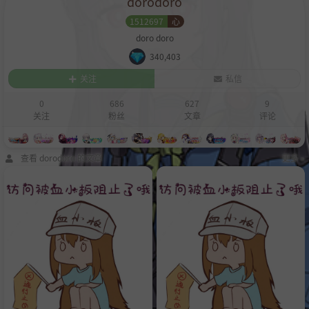
dorodoro
1512697
心
doro doro
340,403
关注
私信
0
686
627
9
关注
粉丝
文章
评论
查看 dorodoro 的文章
更多 »