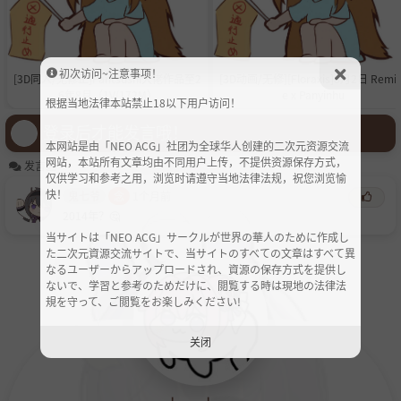
初次访问~注意事项！
[3D同人/无修正]Pantsushi大佬作品至2
[3D动画/无修][Floraxis]8月2日 Remie
6年8月（1V/172M）
e x Panyinhu
根据当地法律本站禁止18以下用户访问！
登录后才能发言哦！
本网站是由「NEO ACG」社团为全球华人创建的二次元资源交流
网站，本站所有文章均由不同用户上传，不提供资源保存方式，
发言区
仅供学习和参考之用，浏览时请遵守当地法律法规，祝您浏览愉
快！
鬼七爷
念
1个月前
20
14年？🤔
当サイトは「NEO ACG」サークルが世界の華人のために作成し
た二次元資源交流サイトで、当サイトのすべての文章はすべて異
なるユーザーからアップロードされ、資源の保存方式を提供し
ないで、学習と参考のためだけに、閲覧する時は現地の法律法
規を守って、ご閲覧をお楽しみください!
关闭