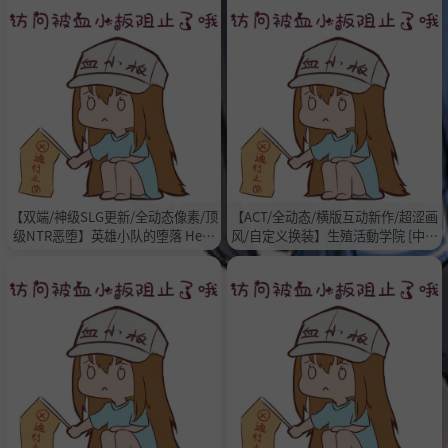
【双端/神级SLG更新/全动态像素/顶
【ACT/全动态/横版互动新作/超涩画
级NTR恶堕】英雄小队的堕落 Hero
风/自定义换装】生殖活動学院 [中文
Pary Must Fall ver.6 [中文版/3.10G]
版/全存档/370M]