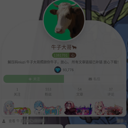
牛子大哥🐂
1381701
心
解压码niuzi 牛子大哥照顾你牛子，放心。 所有文章链接已补链 放心下载！
93,776
关注
私信
1
553
54
37
关注
粉丝
文章
评论
查看 牛子大哥🐂 的文章
更多 »