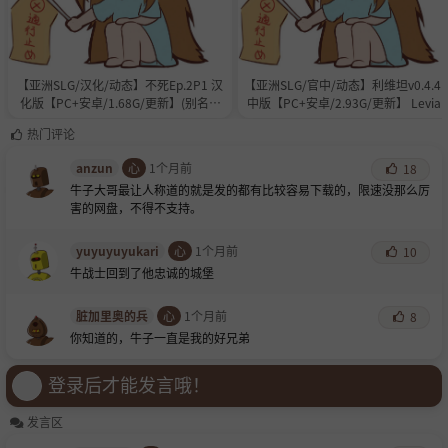
【亚洲SLG/汉化/动态】不死Ep.2P1 汉
【亚洲SLG/官中/动态】利维坦v0.4.4 
化版【PC+安卓/1.68G/更新】(别名：
中版【PC+安卓/2.93G/更新】 Leviat
不朽） Deathless [Ep.2 P1]
an [v0.4.4]
热门评论
anzun
心
1个月前
18
牛子大哥最让人称道的就是发的都有比较容易下载的，限速没那么厉
害的网盘，不得不支持。
yuyuyuyukari
心
1个月前
10
牛战士回到了他忠诚的城堡
脏加里奥的兵
心
1个月前
8
你知道的，牛子一直是我的好兄弟
登录后才能发言哦！
发言区