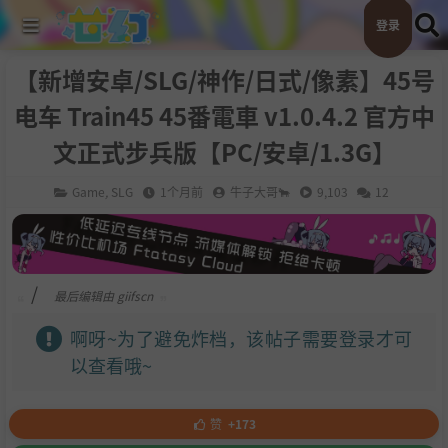
登录
【新增安卓/SLG/神作/日式/像素】45号
电车 Train45 45番電車 v1.0.4.2 官方中
文正式步兵版【PC/安卓/1.3G】
Game
,
SLG
1个月前
牛子大哥🐂
9,103
12
/
最后编辑由 giifscn
啊呀~为了避免炸档，该帖子需要登录才可
以查看哦~
赞
+173