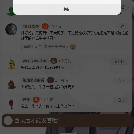
1377554572
心
1个月前
关闭
为什么电脑端打开还是
1.0.0.0版本的，是只有安卓端是最新版吗
TEBL凛冬
念
1个月前
好好好，又见到牛子大哥了，不过我比较好奇的是您是不是就是之前
站里的那位牛子精灵？
猫就应该喵
:
他不是牛子精灵
yuyuyuyukari
心
1个月前
10
牛战士回到了他忠诚的城堡
脏加里奥的兵
心
1个月前
8
你知道的，牛子一直是我的好兄弟
紳仕
念
1个月前
3
我去，牛子大哥终于又上传文件了
登录后才能发言哦！