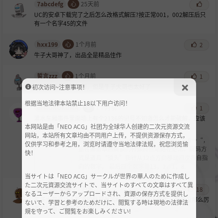
7abcdefg
心
25天前
UC的安卓下载完了之后怎么改格式解压?按正常00
1，00
2解压后只
有一个名字45的文件
hxx199
心
1个月前
2
牛子大哥神了，出品全是精品佳作
誓言zzz
心
1个月前
1
平时我都点个赞就润，但是牛子大哥也太好了
初次访问~注意事项！
根据当地法律本站禁止18以下用户访问！
drMONOKUMA
圣
1个月前
1
灌水车厢事件里面墙上有个2
136的记号不知道怎么才能破解，应该
本网站是由「NEO ACG」社团为全球华人创建的二次元资源交流
是某种彩蛋吧
网站，本站所有文章均由不同用户上传，不提供资源保存方式，
TheRedHider
:
标记涂鸦依次是“2←””4→“”3←“”6→“，
仅供学习和参考之用，浏览时请遵守当地法律法规，祝您浏览愉
是在第五章后解锁的特殊终点站路径走法。解码方
快！
式是道具“锁头”指针从
1
2点方向移动四次各自指
向的数字。 最后四个数字是
13，
2，
1，8.
当サイトは「NEO ACG」サークルが世界の華人のために作成し
た二次元資源交流サイトで、当サイトのすべての文章はすべて異
anzun
心
1个月前
18
なるユーザーからアップロードされ、資源の保存方式を提供し
牛子大哥最让人称道的就是发的都有比较容易下载的，限速没那么厉
ないで、学習と参考のためだけに、閲覧する時は現地の法律法
害的网盘，不得不支持。
規を守って、ご閲覧をお楽しみください!