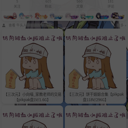
5
605
560
181
关注
粉丝
文章
评论
查看 牛头人勇往直前 的文章
更多 »
【三次元】小向喵_家教老师的交易
【三次元】饼干姐姐合集【pikpak
【pikpak盘1V/1.6G】
盘118V/296G】