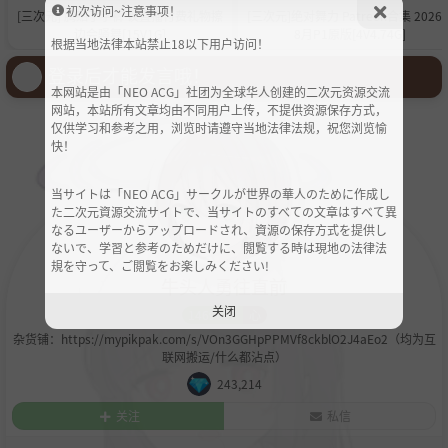
初次访问~注意事项！
[三次元] 胸贴丁字裤 议直播付费礼物擦
[三次元]绝对舞力 Patreon合集 2026
边会骚舞[15V1G]
8月P1原版[4V4.74G]
根据当地法律本站禁止18以下用户访问！
登录后才能发言哦！
本网站是由「NEO ACG」社团为全球华人创建的二次元资源交流
网站，本站所有文章均由不同用户上传，不提供资源保存方式，
仅供学习和参考之用，浏览时请遵守当地法律法规，祝您浏览愉
快！
当サイトは「NEO ACG」サークルが世界の華人のために作成し
た二次元資源交流サイトで、当サイトのすべての文章はすべて異
なるユーザーからアップロードされ、資源の保存方式を提供し
ないで、学習と参考のためだけに、閲覧する時は現地の法律法
規を守って、ご閲覧をお楽しみください!
牛头人勇往直前
关闭
1469627
心
杂货铺：https://mypikpak.com/s/VOn3GGHpPPMVf8ckblO2J4aEo2（均为互
联网搬运/什么都沾点）
243,214
关注
私信