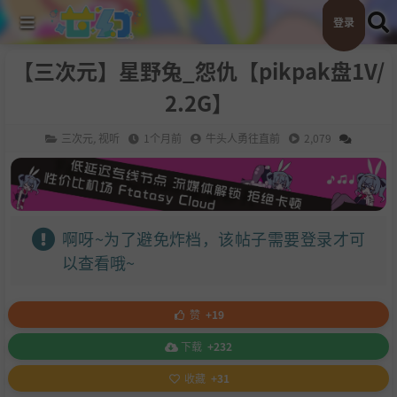
登录
【三次元】星野兔_怨仇【pikpak盘1V/
2.2G】
三次元
,
视听
1个月前
牛头人勇往直前
2,079
啊呀~为了避免炸档，该帖子需要登录才可
以查看哦~
赞
+19
下载
+232
收藏
+31