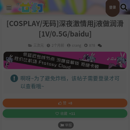
登录
[COSPLAY/无码]深夜激情用j液做润滑
[1V/0.5G/baidu]
三次元
2个月前
crang
878
啊呀~为了避免炸档，该帖子需要登录才可
以查看哦~
赞
+8
收藏
+11
举报