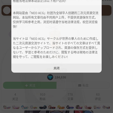
根据当地法律本站禁止18以下用户访问！
登录后才能发言哦！
本网站是由「NEO ACG」社团为全球华人创建的二次元资源交流
网站，本站所有文章均由不同用户上传，不提供资源保存方式，
仅供学习和参考之用，浏览时请遵守当地法律法规，祝您浏览愉
快！
当サイトは「NEO ACG」サークルが世界の華人のために作成し
た二次元資源交流サイトで、当サイトのすべての文章はすべて異
なるユーザーからアップロードされ、資源の保存方式を提供し
ないで、学習と参考のためだけに、閲覧する時は現地の法律法
規を守って、ご閲覧をお楽しみください!
crang
关闭
1293483
心
184,636
关注
私信
4
910
778
63
关注
粉丝
文章
评论