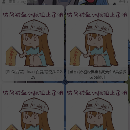
查看 crang 的文章
更多 »
【SLG/后宫】lnari 百度/夸克/UC 2.
[里番/汉化]经典里番艳母1-6高清[3
2G
G/baidu]