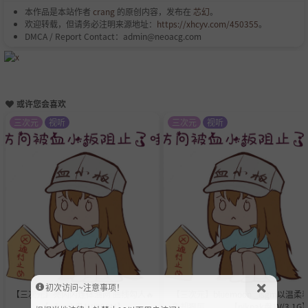
本作品是本站作者
crang
的原创内容，发布在
芯幻
。
欢迎转载，但请务必注明来源地址：
https://xhcyv.com/450355
。
DMCA / Report Contact：admin@neoacg.com
或许您会喜欢
三次元
视听
三次元
视听
初次访问~注意事项！
【三次元】亮闪闪连体渔网 曲线勾人🔥
【三次元】bluemoon _isgm以温柔
【pikpak盘1V/990M】
象却狠厉。。。【pikpak盘1V/3.1G