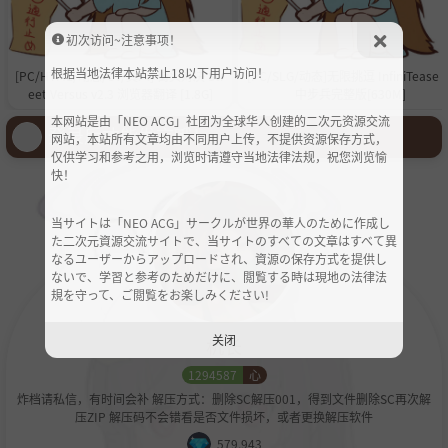
初次访问~注意事项！
根据当地法律本站禁止18以下用户访问！
[PC/HTML/动态/CV/真人] 街头对决 Str
[PC/SLG/动态]无限挑逗 InfiniTease 
eet Versus v2.3 浏览器翻译 [1.8G]
中步兵完整版[630M]
本网站是由「NEO ACG」社团为全球华人创建的二次元资源交流
登录后才能发言哦！
网站，本站所有文章均由不同用户上传，不提供资源保存方式，
仅供学习和参考之用，浏览时请遵守当地法律法规，祝您浏览愉
快！
当サイトは「NEO ACG」サークルが世界の華人のために作成し
た二次元資源交流サイトで、当サイトのすべての文章はすべて異
なるユーザーからアップロードされ、資源の保存方式を提供し
ないで、学習と参考のためだけに、閲覧する時は現地の法律法
規を守って、ご閲覧をお楽しみください!
关闭
机长
1294587
心
炸档请私信，有时间会补 解压方式：删除SC解压001，得到文件删除SC再次解
压ZIP 解压码不会错看是否文件损坏，或者更换解压软件
579,943