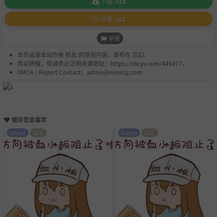
下载
+23
收藏
+21
举报
本作品是本站作者
机长
的原创内容，发布在
芯幻
。
欢迎转载，但请务必注明来源地址：
https://xhcyv.com/449477
。
DMCA / Report Contact：admin@neoacg.com
或许您会喜欢
Game
SLG
Game
SLG