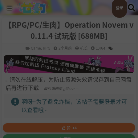
登录
【RPG/PC/生肉】Operation Novem v
0.11.4 试玩版 [688MB]
Game
,
RPG
2个月前
机长
1,464
请勿在线解压，为防止资源失效请保存到自己网盘
后再进行下载
最后编辑由 giifscn
啊呀~为了避免炸档，该帖子需要登录才可
以查看哦~
赞
+4