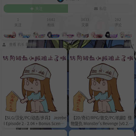
关注
私信
1
1641
3433
282
关注
粉丝
文章
评论
查看 机长 的文章
更多 »
【SLG/汉化/PC/动态/步兵】 Jezebe
【2D/奇幻/RPG/兽交/PC/机翻】怪
l Episode 2 - 2.04 + Bonus Scene #
物复仇 Monster's Revenge [v0.2.5]
2 画廊解锁 【3.46G】
【1.22G/百度/夸克】