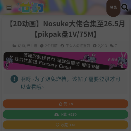
登录
【2D动画】Nosuke大佬合集至26.5月
【pikpak盘1V/75M】
动画
,
绅士道
2个月前
牛头人勇往直前
2,213
7
啊呀~为了避免炸档，该帖子需要登录才可
以查看哦~
赞
+8
下载
+270
收藏
+41