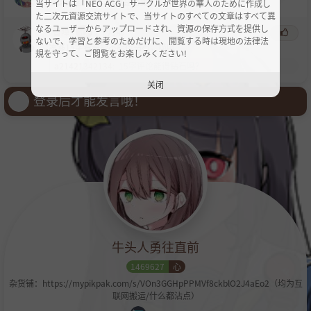
感谢大佬分享，居然是合集，真棒！
当サイトは「NEO ACG」サークルが世界の華人のために作成し
た二次元資源交流サイトで、当サイトのすべての文章はすべて異
なるユーザーからアップロードされ、資源の保存方式を提供し
智障
心
2个月前
ないで、学習と参考のためだけに、閲覧する時は現地の法律法
凑够
15字看看能不能得钻石，喵喵
規を守って、ご閲覧をお楽しみください!
a21421342134
:
15字评论能得钻石吗？
关闭
登录后才能发言哦！
牛头人勇往直前
1469627
心
杂货铺：https://mypikpak.com/s/VOn3GGHpPPMVf8ckblO2J4aEo2（均为互
联网搬运/什么都沾点）