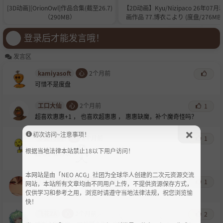
[3D动画][OrionOwl]作品合集(截至26.7)
【2D动画】Kyu/Nizipaco 26年07月
（290MB）
画作品 77.博衣こより (度盘/276MB)
登录后才能发言哦！
发言区
kamiyasoft
心
2个月前
可惜不是度盘
工口大仙
心
2个月前
1
超喜欢惠惠+
1 ， 也喜欢超惠惠 ， 惠惠缺魔，补个魔奇怪吗？
初次访问~注意事项！
砂夏7589
心
2个月前
1
根据当地法律本站禁止18以下用户访问！
超啥子我喜欢
本网站是由「NEO ACG」社团为全球华人创建的二次元资源交流
a21421342134
心
2个月前
1
网站，本站所有文章均由不同用户上传，不提供资源保存方式，
超喜欢惠惠
仅供学习和参考之用，浏览时请遵守当地法律法规，祝您浏览愉
快！
飞花ZA
心
2个月前
2