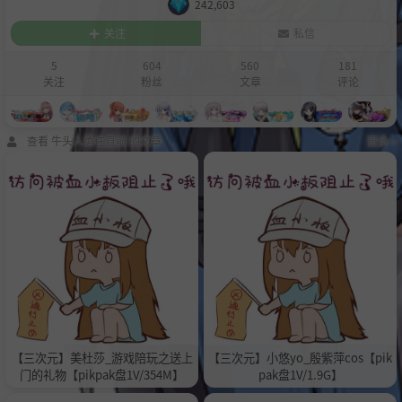
242,603
关注
私信
5
604
560
181
关注
粉丝
文章
评论
查看 牛头人勇往直前 的文章
更多 »
【三次元】美杜莎_游戏陪玩之送上
【三次元】小悠yo_殷紫萍cos【pik
门的礼物【pikpak盘1V/354M】
pak盘1V/1.9G】