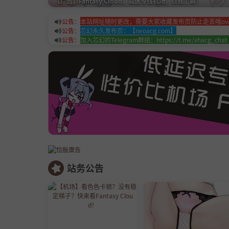
【广告】Fantasy Cloud，高速专线机场，点我了解！
公告
：
本站网址随时更改，需要大家收藏发布页防止走丢哦ov
公告
：
芯幻永久发布页：【neoacg.com】
公告
：
加入芯幻的Telegram群组：https://t.me/xhacg
站务公告