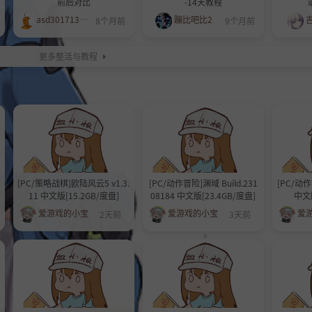
前后对比
-14天教程
asd301713617
蹦比吧比2
8个月前
9个月前
更多整活与教程
[PC/策略战棋]欧陆风云5 v1.3.
[PC/动作冒险]渊域 Build.231
[PC/动作
11 中文版[15.2GB/度盘]
08184 中文版[23.4GB/度盘]
中文版
爱游戏的小宝
爱游戏的小宝
爱
2天前
3天前