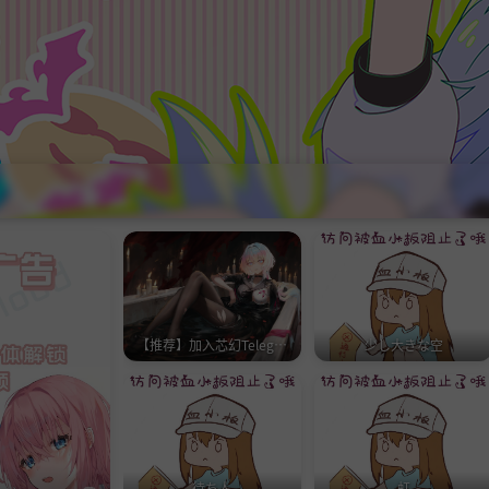
睦月
【推荐】加入芯幻Telegram群组
少し大きな空
【必看】食用指南（2023-12-01更新）
待ち人
虹