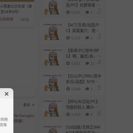
【2.07G】
态/PC】社群审查 DX
】小黑屋公示名单（更
エロ検閲者 The Cen
至24年9月）
6,614
1
sor v5.0.6 设定集
幻站务部
3年前
+原声带+全CG存档
【ACT/生肉/动态/P
【800M】
C】真菌巢穴：孢子
村的秘密 / ファンガ
6,215
2
スデン：スポアヴィ
ルの秘密 Alpha v0.0
【安卓/PC/官中/RP
4 Demo 生肉日英版
G】啊、幽灵/あ、幽
26.08.01更新【717
霊【双端Ver1.1+存
5,831
21
M】
档】【3.2G】
【SLG/PC/PRG/官中
步兵/动态】NTR办
公室 NTR office v20
5,669
3
260728 全回想【544
M】
【RPG/AI汉化/PC】
更多
邻座的狂人 隣の狂
人 自带全回想【1.8
5,450
0
G】
不同用
览愉
[l2d动画/无修正]MA
KO大佬作品至26年7