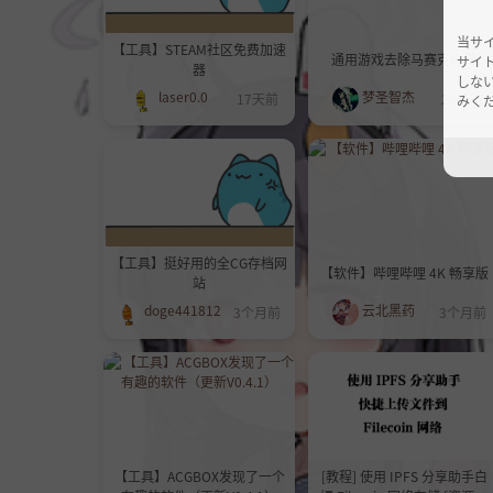
当サ
【工具】STEAM社区免费加速
通用游戏去除马赛克心得
サイ
器
しな
laser0.0
梦圣智杰
17天前
22天前
みくだ
【工具】挺好用的全CG存档网
【软件】哔哩哔哩 4K 畅享版
站
doge441812
云北黑药
3个月前
3个月前
【工具】ACGBOX发现了一个
[教程] 使用 IPFS 分享助手白