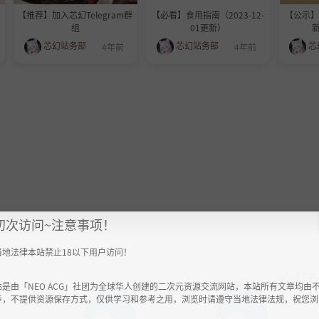
【推荐】加入芯幻Telegram群
【必看】食用指南（2023-12-
【公示
组
01更新）
新
芯幻站务部
芯幻站务部
芯
4年前
4年前
更多站务公告
初次访问~注意事项！
当地法律本站禁止18以下用户访问！
站是由「NEO ACG」社团为全球华人创建的二次元资源交流网站，本站所有文章均由
传，不提供资源保存方式，仅供学习和参考之用，浏览时请遵守当地法律法规，祝您浏