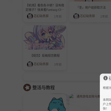
【机场】看色色卡顿？没有稳
「圣」用户组获取方法
定梯子？快来看Fantasy Clou
d！
芯幻站务部
芯幻站务部
1年前
2年前
【规范】投稿规范教程
芯幻站务部
3年前
整活与教程
根据
本网
户上
快！