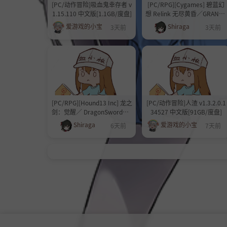
[PC/动作冒险]吸血鬼幸存者 v
[PC/RPG][Cygames] 碧蓝幻
1.15.110 中文版[1.1GB/度盘]
想 Relink 无尽黄昏／GRANBL
UE FANTASY： Relink V2.0.3
爱游戏的小宝
Shiraga
3天前
3天前
+全DLC [120GB][百度/夸克]
[PC/RPG][Hound13 Inc] 龙之
[PC/动作冒险]人渣 v1.3.2.0.1
剑：觉醒／ DragonSword：A
34527 中文版[91GB/度盘]
wakening V1.0.5+全DLC+OS
Shiraga
爱游戏的小宝
6天前
7天前
T+设定集 [20GB][百度/夸克]