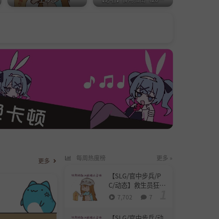
每周热度榜
更多 »
更多
【SLG/官中步兵/P
C/动态】救生员狂热
Lifeguard Holic ラ
7,702
7
イフガード・レジェ
ンド Demo v0.9.4-A
【SLG/官中步兵/动