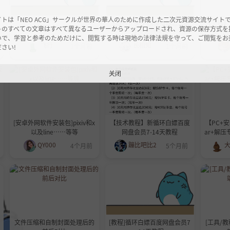
イトは「NEO ACG」サークルが世界の華人のために作成した二次元資源交流サイト
【教程】关于joi模拟器怎么解
【工具】S.S
[工具]pixiv-shaft
トのすべての文章はすべて異なるユーザーからアップロードされ、資源の保存方式を
决医术师报错
（S
いで、学習と参考のためだけに、閲覧する時は現地の法律法規を守って、ご閲覧をお
飞行
长相知
1个月前
1个月前
さい!
关闭
[安卓外网软件安装包]pixiv和x
【技术教程】新循环白嫖百度
【PC+
以及line……等等
网盘会员7-14天教程
ar+解压专
QY000
蹦比吧比2
大
4个月前
5个月前
文件压缩和自制封面处理后的
[教程]循环白嫖百度网盘会员7
[工具/教