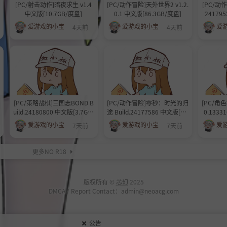
[PC/射击动作]暗夜求生 v1.4
[PC/动作冒险]天外世界2 v1.2.
[PC/动作
中文版[10.7GB/度盘]
0.1 中文版[86.3GB/度盘]
24179
爱游戏的小宝
爱游戏的小宝
爱
4天前
4天前
[PC/策略战棋]三国志BOND B
[PC/动作冒险]零秒：时光的归
[PC/角色
uild.24180800 中文版[3.7GB/
途 Build.24177586 中文版[2.2
0.1333
度盘]
GB/度盘]
爱游戏的小宝
爱游戏的小宝
爱
7天前
7天前
更多NO R18
版权所有 ©
芯幻
2025
DMCA / Report Contact：admin@neoacg.com
公告