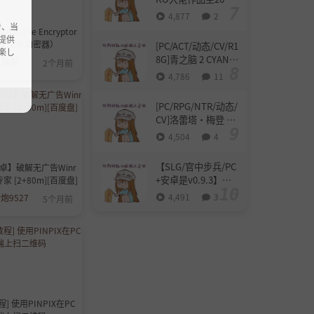
月(2V/643M)
4,877
2
で、当
.E. File Encryptor
提供
SE文件加密器）
[PC/ACT/动态/CV/R1
楽し
8G]青之脑 2 CYAN B
脑裂
2个月前
RAIN 2 demo[1.2G]
4,786
11
[PC/RPG/NTR/动态/
CV]洛蕾塔·梅登 ～
适合率0%的劣等兵
4,504
4
～ ロレッタ・メイ
デン 適合率0%の劣
【SLG/官中步兵/PC
安卓】破解无广告Winr
等兵 v1.04 AI汉化版
+安卓是v0.9.3】妈
家 [2+80m][百度盘]
带回想解放 [5.3G]
妈为何这样 He Maid
4,491
3
炮9527
5个月前
Her Fall v0.9.3【4.4
G】
程] 使用PINPIX在PC