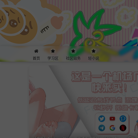
首页
学习区
社区站务
轻小说
幻Telegram群组
少し大きな空
スターゲイザー
虹
空の窓