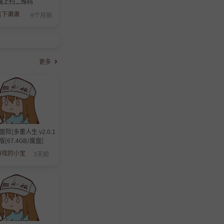
端上扫二维码
吉下濑濑
9个月前
更多
冒险]多重人生 v2.0.1
[67.4GB/度盘]
游戏的小宝
3天前