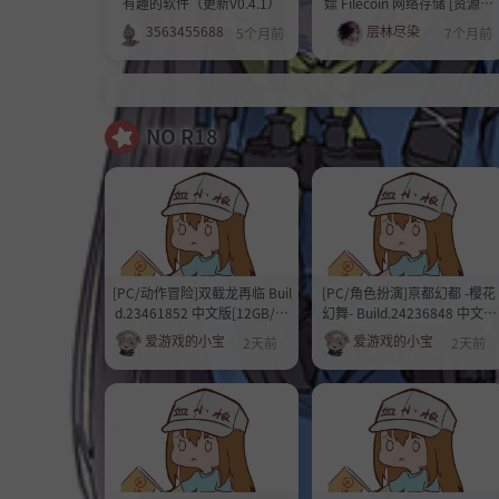
有趣的软件（更新V0.4.1）
嫖 Filecoin 网络存储 [资源安
全分享方案]
3563455688
层林尽染
5个月前
7个月前
NO R18
[PC/动作冒险]双截龙再临 Buil
[PC/角色扮演]亰都幻都 -樱花
d.23461852 中文版[12GB/度
幻舞- Build.24236848 中文版
盘]
[25.3GB/度盘]
爱游戏的小宝
爱游戏的小宝
2天前
2天前