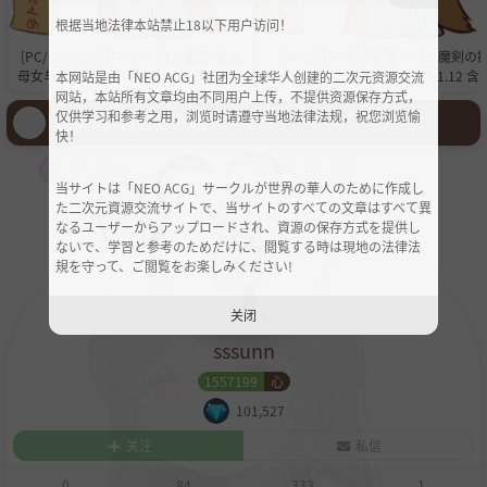
根据当地法律本站禁止18以下用户访问！
[PC/SLG/CV/官中/大车]乱交骰子 美女
【RPG/官中/步兵】蒼キ光と魔剣の
母女与骰子眼的下场ORGY DICE 美人母
冶師/苍色之光与魔剑锻造师v1.12 含
本网站是由「NEO ACG」社团为全球华人创建的二次元资源交流
娘とサイの目のゆくえ v1.10 +存档[900
档
网站，本站所有文章均由不同用户上传，不提供资源保存方式，
M]
登录后才能发言哦！
仅供学习和参考之用，浏览时请遵守当地法律法规，祝您浏览愉
快！
当サイトは「NEO ACG」サークルが世界の華人のために作成し
た二次元資源交流サイトで、当サイトのすべての文章はすべて異
なるユーザーからアップロードされ、資源の保存方式を提供し
ないで、学習と参考のためだけに、閲覧する時は現地の法律法
規を守って、ご閲覧をお楽しみください!
关闭
sssunn
1557199
心
101,527
关注
私信
0
84
333
1