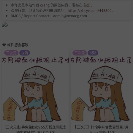
本作品是本站作者
crang
的原创内容，发布在
芯幻
。
欢迎转载，但请务必注明来源地址：
https://xhcyv.com/448300
。
DMCA / Report Contact：admin@neoacg.com
或许您会喜欢
三次元
视听
三次元
视听
[三次元]快手兔兔baby 55万粉丝网红主
【三次元】梓怡学妹合集更新至7月【p
播内衣骚舞定制[8V0.8G]
kpak盘8V/15G】