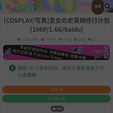
登录
[COSPLAY/写真]圣女の史莱姆修行计划
[106P/1.6G/baidu]
三次元
,
图包
2个月前
crang
2,001
2
啊呀~为了避免炸档，该帖子需要登录才可
以查看哦~
赞
+6
收藏
+35
举报