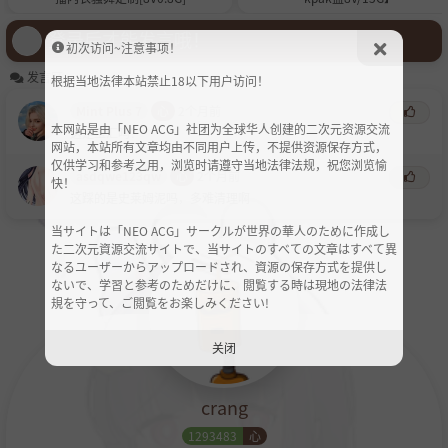
登录后才能发言哦！
初次访问~注意事项！
发言区
根据当地法律本站禁止18以下用户访问！
Mint Plus 7
心
2个月前
本网站是由「NEO ACG」社团为全球华人创建的二次元资源交流
这是玉汇吗？
网站，本站所有文章均由不同用户上传，不提供资源保存方式，
仅供学习和参考之用，浏览时请遵守当地法律法规，祝您浏览愉
asdqwe123qw
心
2个月前
快！
这踩的是史莱姆泥吗，多难清理啊
当サイトは「NEO ACG」サークルが世界の華人のために作成し
た二次元資源交流サイトで、当サイトのすべての文章はすべて異
なるユーザーからアップロードされ、資源の保存方式を提供し
ないで、学習と参考のためだけに、閲覧する時は現地の法律法
規を守って、ご閲覧をお楽しみください!
关闭
crang
1293483
心