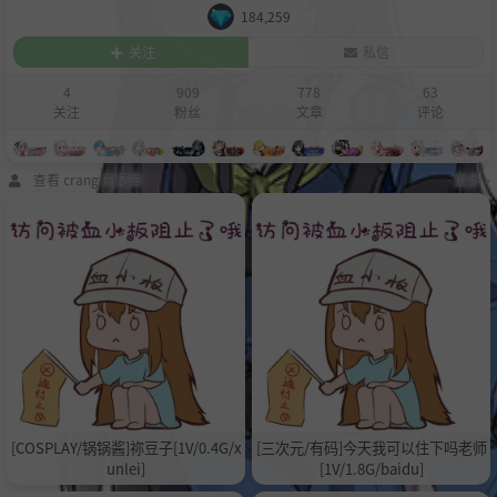
184,259
关注
私信
4
909
778
63
关注
粉丝
文章
评论
查看 crang 的文章
更多 »
[COSPLAY/锅锅酱]祢豆子[1V/0.4G/x
[三次元/有码]今天我可以住下吗老师
unlei]
[1V/1.8G/baidu]