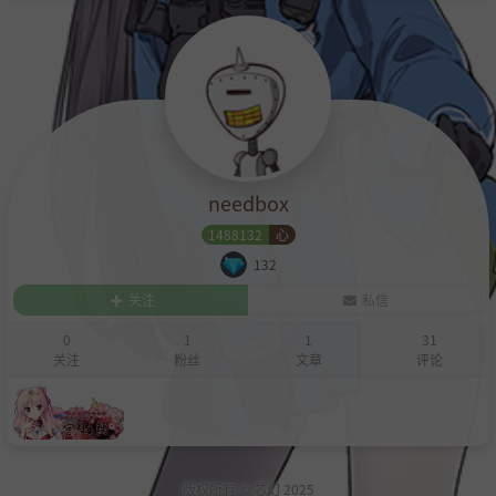
needbox
1488132
心
132
关注
私信
0
1
1
31
关注
粉丝
文章
评论
版权所有 ©
芯幻
2025