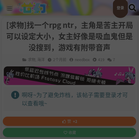
登录
[求物]找一个rpg ntr，主角是苦主开局
可以设定大小，女主好像是吸血鬼但是
没搜到，游戏有附带音声
求物
,
海洋
2个月前
needbox
419
7
啊呀~为了避免炸档，该帖子需要登录才可
以查看哦~
赞
+2
收藏