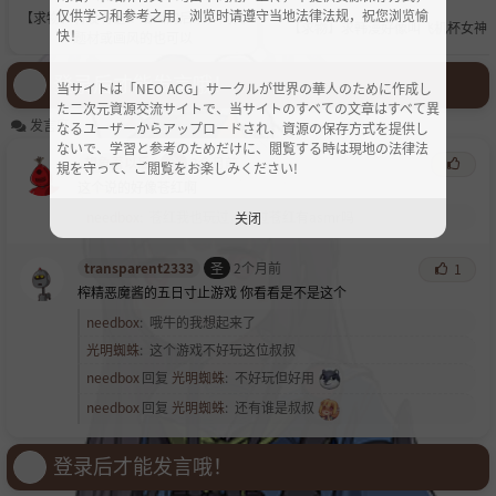
仅供学习和参考之用，浏览时请遵守当地法律法规，祝您浏览愉
【求物】有没有这个漫画的后续，同类
【求物】求韩漫好像叫飞机杯女神
快！
题材或画风的也可以
登录后才能发言哦！
当サイトは「NEO ACG」サークルが世界の華人のために作成し
た二次元資源交流サイトで、当サイトのすべての文章はすべて異
发言区
なるユーザーからアップロードされ、資源の保存方式を提供し
ないで、学習と参考のためだけに、閲覧する時は現地の法律法
想象着以后
心
2个月前
規を守って、ご閲覧をお楽しみください!
这个说的好像苍红啊
needbox
:
苍红我也玩过，不过苍红有asmr吗
关闭
transparent2333
圣
2个月前
1
榨精恶魔酱的五日寸止游戏 你看看是不是这个
needbox
:
哦牛的我想起来了
光明蜘蛛
:
这个游戏不好玩这位叔叔
needbox
回复
光明蜘蛛
:
不好玩但好用
needbox
回复
光明蜘蛛
:
还有谁是叔叔
登录后才能发言哦！