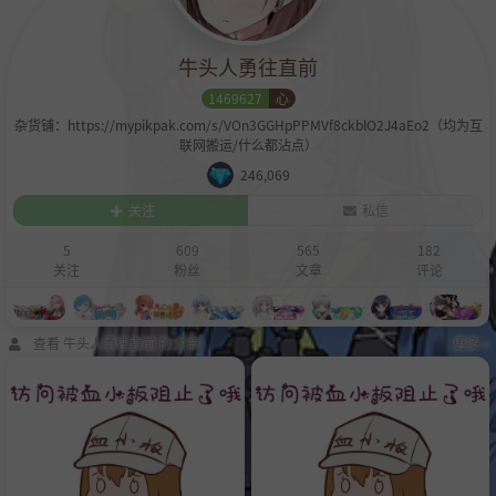
牛头人勇往直前
1469627
心
杂货铺：https://mypikpak.com/s/VOn3GGHpPPMVf8ckblO2J4aEo2（均为互
联网搬运/什么都沾点）
246,069
关注
私信
5
609
565
182
关注
粉丝
文章
评论
查看 牛头人勇往直前 的文章
更多 »