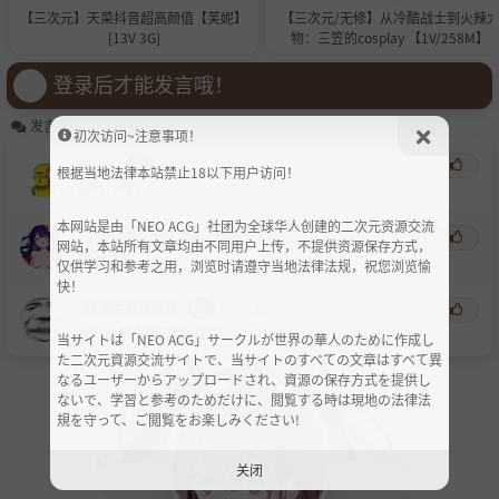
【三次元】天菜抖音超高颜值【芙妮】
【三次元/无修】从冷酷战士到火辣
[13V 3G]
物：三笠的cosplay 【1V/258M】
登录后才能发言哦！
发言区
初次访问~注意事项！
ayxx
心
1个月前
根据当地法律本站禁止18以下用户访问！
好看，绝了
本网站是由「NEO ACG」社团为全球华人创建的二次元资源交流
瑟瑟才是第一生产力
圣
2个月前
网站，本站所有文章均由不同用户上传，不提供资源保存方式，
赞,很喜欢
仅供学习和参考之用，浏览时请遵守当地法律法规，祝您浏览愉
快！
晚上牛马来我家
心
2个月前
能不能来个国内盘的链接
当サイトは「NEO ACG」サークルが世界の華人のために作成し
た二次元資源交流サイトで、当サイトのすべての文章はすべて異
なるユーザーからアップロードされ、資源の保存方式を提供し
ないで、学習と参考のためだけに、閲覧する時は現地の法律法
規を守って、ご閲覧をお楽しみください!
关闭