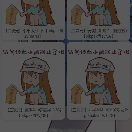
【三次元】小千 女仆 下【pikpak盘
【三次元】玩偶姐姐短片（朦胧夜）
1V/897M】
【pikpak盘1V/1G】
【三次元】跳跳羊_#跳跳羊 6.8号
【三次元】 小羊MM_哥哥的朋友💚
【pikpak盘2V/3G】
【pikpak盘1V/1.7G】
版权所有 ©
芯幻
2025