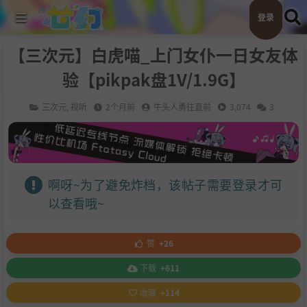
登录
【三次元】白虎喵_上门女仆一日女友体
验【pikpak盘1V/1.9G】
三次元
,
视听
2个月前
牛头人勇往直前
3,074
3
啊呀~为了避免炸档，该帖子需要登录才可
以查看哦~
赞
+26
下载
+611
收藏
+114