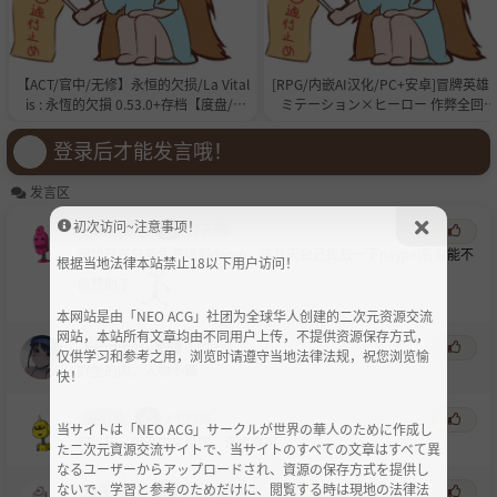
【ACT/官中/无修】永恒的欠损/La Vital
[RPG/内嵌AI汉化/PC+安卓]冒牌英雄 
is : 永恆的欠損 0.53.0+存档【度盘/1
ミテーション×ヒーロー 作弊全回想
G】
【2.4G】
登录后才能发言哦！
发言区
初次访问~注意事项！
ArsenaL_
心
27天前
可惜现在只能免费搞到demo，这几天自己捣鼓一下paypal看看能不
根据当地法律本站禁止18以下用户访问！
能赞助了
本网站是由「NEO ACG」社团为全球华人创建的二次元资源交流
网站，本站所有文章均由不同用户上传，不提供资源保存方式，
Febnines
心
2个月前
仅供学习和参考之用，浏览时请遵守当地法律法规，祝您浏览愉
好生的肉，人物不错
快！
姜小果
心
2个月前
当サイトは「NEO ACG」サークルが世界の華人のために作成し
可以玩，但没中文设置，谨慎食用
た二次元資源交流サイトで、当サイトのすべての文章はすべて異
なるユーザーからアップロードされ、資源の保存方式を提供し
ないで、学習と参考のためだけに、閲覧する時は現地の法律法
伯客9527
心
2个月前