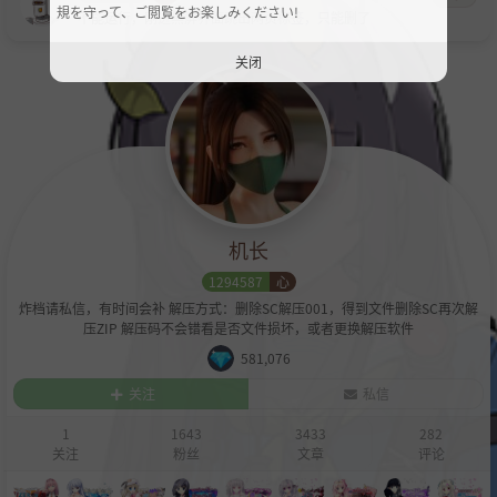
規を守って、ご閲覧をお楽しみください!
不能运行，刚进黑屏界面跳出两页标签，只能删了
关闭
机长
1294587
心
炸档请私信，有时间会补 解压方式：删除SC解压001，得到文件删除SC再次解
压ZIP 解压码不会错看是否文件损坏，或者更换解压软件
581,076
关注
私信
1
1643
3433
282
关注
粉丝
文章
评论