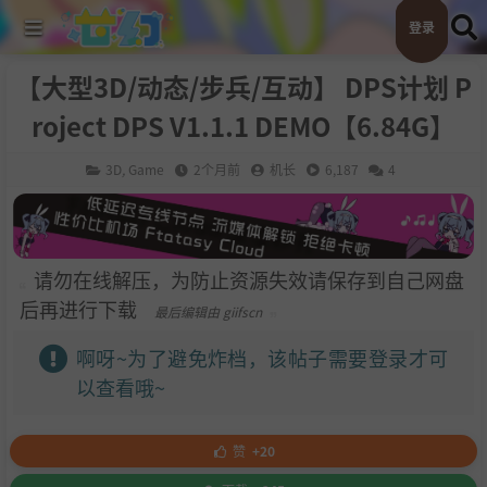
登录
【大型3D/动态/步兵/互动】 DPS计划 P
roject DPS V1.1.1 DEMO【6.84G】
3D
,
Game
2个月前
机长
6,187
4
请勿在线解压，为防止资源失效请保存到自己网盘
后再进行下载
最后编辑由 giifscn
啊呀~为了避免炸档，该帖子需要登录才可
以查看哦~
赞
+20