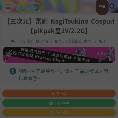
登录
【三次元】雷姆-NagiTsukino-Cospuri
【pikpak盘2V/2.2G】
三次元
,
视听
2个月前
牛头人勇往直前
2,157
1
啊呀~为了避免炸档，该帖子需要登录才可
以查看哦~
赞
+12
下载
+448
收藏
+72