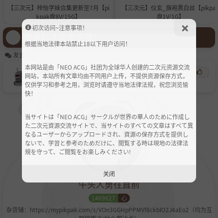
【三次元】梓怡学妹合集更新至7月【pi
【三次元】仪玄_旗袍黑白丝【pikpa
kpak盘8V/15G】
盘1V/1G】
初次访问~注意事项！
登录后才能发言哦！
根据当地法律本站禁止18以下用户访问！
发言区
本网站是由「NEO ACG」社团为全球华人创建的二次元资源交流
韶钢老弟
心
2个月前
网站，本站所有文章均由不同用户上传，不提供资源保存方式，
这个很顶，还有没有类似的
仅供学习和参考之用，浏览时请遵守当地法律法规，祝您浏览愉
快！
当サイトは「NEO ACG」サークルが世界の華人のために作成し
た二次元資源交流サイトで、当サイトのすべての文章はすべて異
なるユーザーからアップロードされ、資源の保存方式を提供し
ないで、学習と参考のためだけに、閲覧する時は現地の法律法
規を守って、ご閲覧をお楽しみください!
关闭
牛头人勇往直前
1469627
心
杂货铺：https://mypikpak.com/s/VOn3GGHpPPMVf8ckblO2J4aEo2（均为互