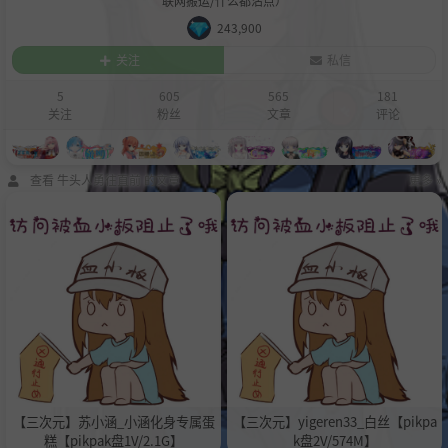
联网搬运/什么都沾点）
243,900
关注
私信
5
605
565
181
关注
粉丝
文章
评论
查看 牛头人勇往直前 的文章
更多 »
【三次元】苏小涵_小涵化身专属蛋
【三次元】yigeren33_白丝【pikpa
糕【pikpak盘1V/2.1G】
k盘2V/574M】