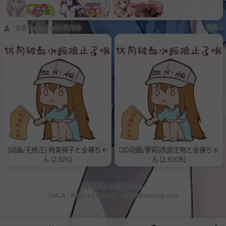
查看 TakagiOwO 的文章
更多 »
[动画/无修正] 拘束椅子と全裸ちゃ
[2D动画/萝莉]改造生物と全裸ちゃ
ん (2.57G)
ん [2.92GB]
版权所有 ©
芯幻
2025
DMCA / Report Contact：admin@neoacg.com