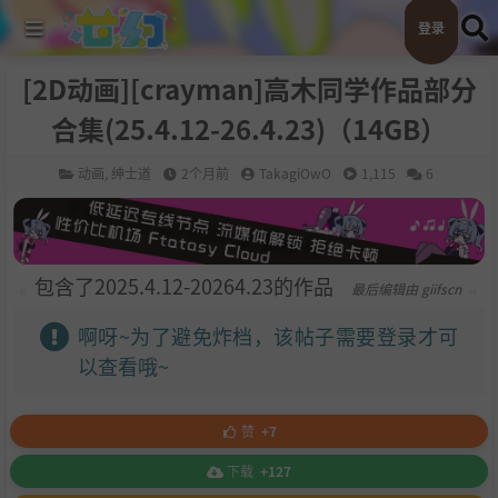
登录
[2D动画][crayman]高木同学作品部分
合集(25.4.12-26.4.23)（14GB）
动画
,
绅士道
2个月前
TakagiOwO
1,115
6
包含了2025.4.12-20264.23的作品
最后编辑由 giifscn
啊呀~为了避免炸档，该帖子需要登录才可
以查看哦~
赞
+7
下载
+127