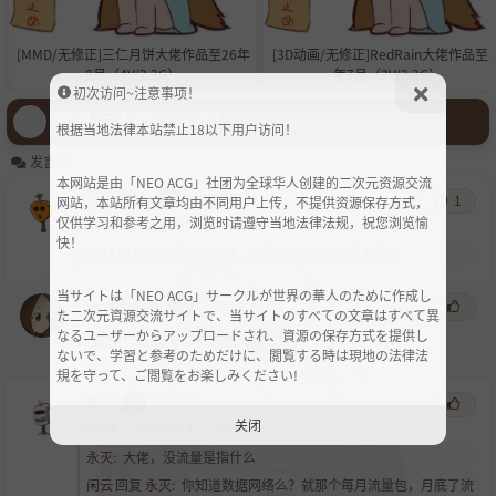
[MMD/无修正]三仁月饼大佬作品至26年
[3D动画/无修正]RedRain大佬作品至2
8月（4V/2.2G）
年7月（2V/2.2G）
初次访问~注意事项！
登录后才能发言哦！
根据当地法律本站禁止18以下用户访问！
发言区
本网站是由「NEO ACG」社团为全球华人创建的二次元资源交流
az114514
心
2个月前
1
网站，本站所有文章均由不同用户上传，不提供资源保存方式，
仅供学习和参考之用，浏览时请遵守当地法律法规，祝您浏览愉
作品类型和ハムカツ这位有点像
快！
az114514
:
恋活确实方便，但是3000日元还是太坑了
当サイトは「NEO ACG」サークルが世界の華人のために作成し
TakagiOwO
心
UP
2个月前
た二次元資源交流サイトで、当サイトのすべての文章はすべて異
なるユーザーからアップロードされ、資源の保存方式を提供し
外面为什么显示不了预览图
ないで、学習と参考のためだけに、閲覧する時は現地の法律法
規を守って、ご閲覧をお楽しみください!
闲云
心
2个月前
关闭
没流量，这也太现实了 吧:-D
永灭
:
大佬，没流量是指什么
闲云
回复
永灭
:
你知道数据网络么？就那个每月流量包，月底了流