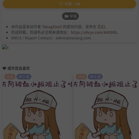
收藏
+26
举报
本作品是本站作者
TakagiOwO
的原创内容，发布在
芯幻
。
欢迎转载，但请务必注明来源地址：
https://xhcyv.com/440998
。
DMCA / Report Contact：admin@neoacg.com
或许您会喜欢
动画
绅士道
动画
绅士道