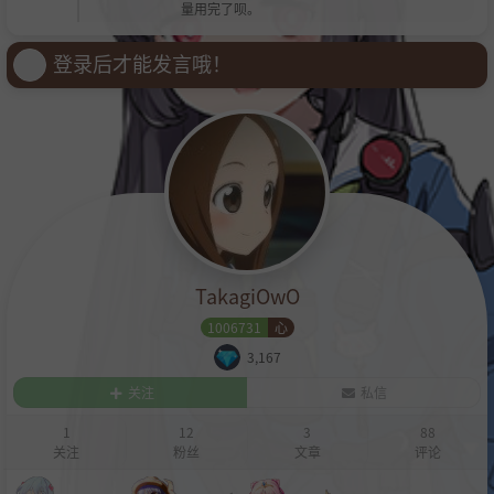
量用完了呗。
登录后才能发言哦！
TakagiOwO
1006731
心
3,167
关注
私信
1
12
3
88
关注
粉丝
文章
评论