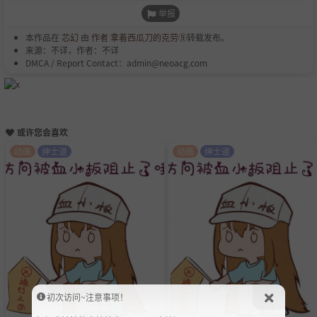
举报
本作品在
芯幻
由
作者 拿着西瓜刀的克劳⑨
转载发布。
来源：不详，作者：不详
DMCA / Report Contact：admin@neoacg.com
或许您会喜欢
动画
绅士道
动画
绅士道
初次访问~注意事项！