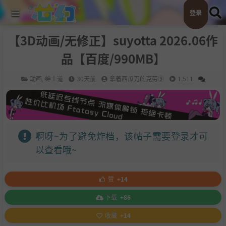
登录
【3D动画/无修正】suyotta 2026.06作
品【百度/990MB】
动画
,
绅士道
30天前
拿着西瓜刀的克劳⑨
1,511
啊呀~为了避免炸档，该帖子需要登录才可
以查看哦~
赞
+14
下载
+86
收藏
+14