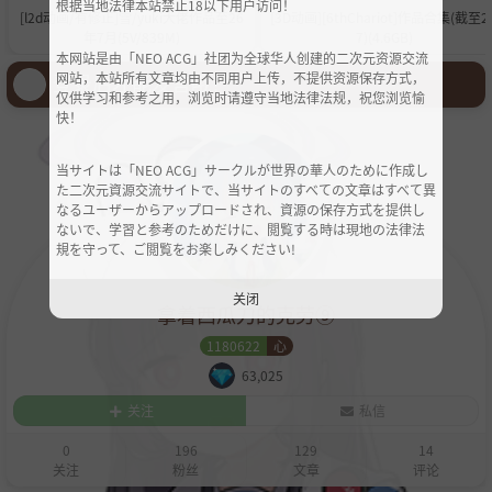
根据当地法律本站禁止18以下用户访问！
[l2d动画/有修正]雪/yuki大佬作品至26
[3D动画][6thChariot]作品合集(截至26
年7月(5V/839M)
7)(4.6GB)
本网站是由「NEO ACG」社团为全球华人创建的二次元资源交流
登录后才能发言哦！
网站，本站所有文章均由不同用户上传，不提供资源保存方式，
仅供学习和参考之用，浏览时请遵守当地法律法规，祝您浏览愉
快！
当サイトは「NEO ACG」サークルが世界の華人のために作成し
た二次元資源交流サイトで、当サイトのすべての文章はすべて異
なるユーザーからアップロードされ、資源の保存方式を提供し
ないで、学習と参考のためだけに、閲覧する時は現地の法律法
規を守って、ご閲覧をお楽しみください!
关闭
拿着西瓜刀的克劳⑨
1180622
心
63,025
关注
私信
0
196
129
14
关注
粉丝
文章
评论