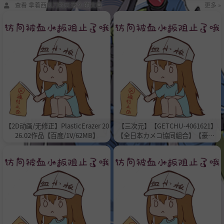
查看 拿着西瓜刀的克劳⑨ 的文章
更多 »
【2D动画/无修正】PlasticErazer 20
【三次元】【GETCHU-4061621】
26.02作品【百度/1V/62MB】
【全日本カメコ協同組合】【豪華3
部作198分高画質】コス〇リ大行列
超生意気ミニマム天使レイヤー【百
度/22.51GB】