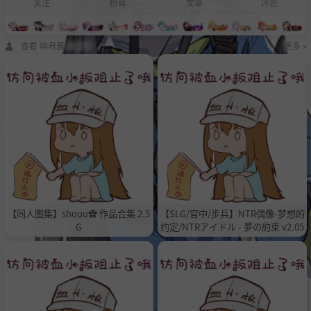
关注
粉丝
文章
评论
查看 响君酱 的文章
更多 »
【同人图集】shouu✿ 作品合集 2.5
【SLG/官中/步兵】NTR偶像-梦想的
G
约定/NTRアイドル - 夢の約束 v2.05