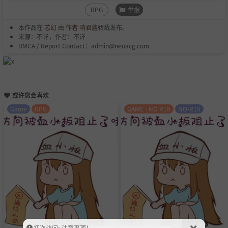
举报
RPG
本作品在
芯幻
由
作者 响君酱
转载发布。
来源：不详，作者：不详
DMCA / Report Contact：admin@neoacg.com
或许您会喜欢
Game
RPG
GAME - NO R18
NO-R18
初次访问~注意事项！