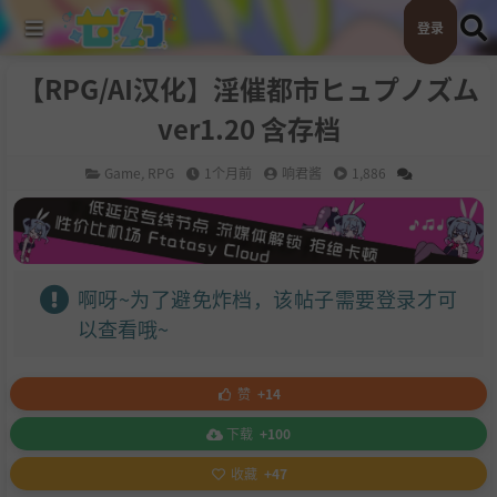
登录
【RPG/AI汉化】淫催都市ヒュプノズム
ver1.20 含存档
Game
,
RPG
1个月前
响君酱
1,886
啊呀~为了避免炸档，该帖子需要登录才可
以查看哦~
赞
+14
下载
+100
收藏
+47