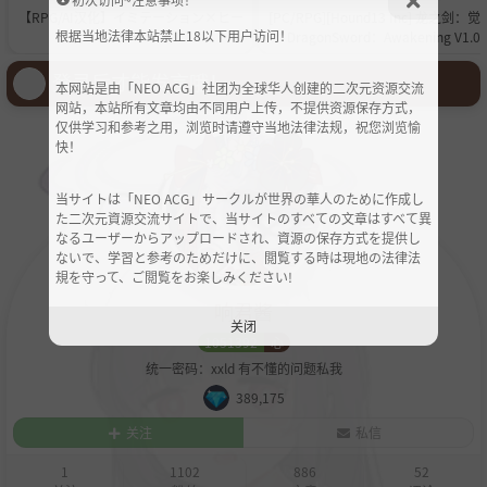
【RPG/AI汉化】イミテーション×ヒー
[PC/RPG][Hound13 Inc] 龙之剑：觉
根据当地法律本站禁止18以下用户访问！
ロー
／ DragonSword：Awakening V1.0.
+全DLC+OST+设定集 [20GB][百度/
克]
登录后才能发言哦！
本网站是由「NEO ACG」社团为全球华人创建的二次元资源交流
网站，本站所有文章均由不同用户上传，不提供资源保存方式，
仅供学习和参考之用，浏览时请遵守当地法律法规，祝您浏览愉
快！
当サイトは「NEO ACG」サークルが世界の華人のために作成し
た二次元資源交流サイトで、当サイトのすべての文章はすべて異
なるユーザーからアップロードされ、資源の保存方式を提供し
ないで、学習と参考のためだけに、閲覧する時は現地の法律法
規を守って、ご閲覧をお楽しみください!
响君酱
关闭
1051392
心
统一密码：xxld 有不懂的问题私我
389,175
关注
私信
1
1102
886
52