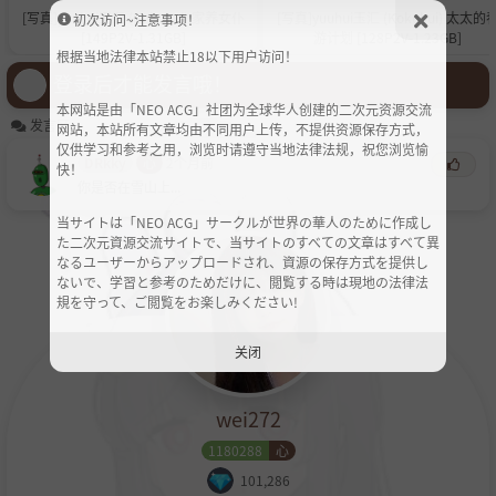
[写真]yuuhui玉汇 (Kokuhui) 家养女仆
[写真]yuuhui玉汇 (Kokuhui) 太太的春
初次访问~注意事项！
[149P2V-1.31GB]
游计划 [128P2V-1.23GB]
根据当地法律本站禁止18以下用户访问！
登录后才能发言哦！
本网站是由「NEO ACG」社团为全球华人创建的二次元资源交流
发言区
网站，本站所有文章均由不同用户上传，不提供资源保存方式，
仅供学习和参考之用，浏览时请遵守当地法律法规，祝您浏览愉
DRkky
心
2个月前
快！
你是否在雪山上...
当サイトは「NEO ACG」サークルが世界の華人のために作成し
た二次元資源交流サイトで、当サイトのすべての文章はすべて異
なるユーザーからアップロードされ、資源の保存方式を提供し
ないで、学習と参考のためだけに、閲覧する時は現地の法律法
規を守って、ご閲覧をお楽しみください!
关闭
wei272
1180288
心
101,286