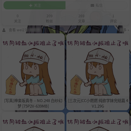
关注
私信
0
209
269
1
关注
粉丝
文章
评论
查看 wei272 的文章
更多 »
[写真]神楽坂真冬 – NO.248 白纱幻
[三次元]CC小燃燃 纯欲学妹完结篇 4
梦 [75P2V-639MB]
V1.29G