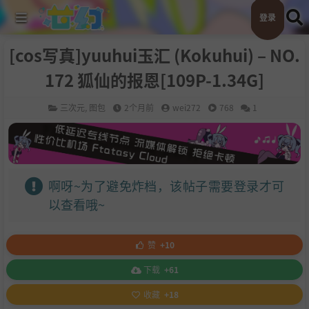
登录
[cos写真]yuuhui玉汇 (Kokuhui) – NO.
172 狐仙的报恩[109P-1.34G]
三次元
,
图包
2个月前
wei272
768
1
啊呀~为了避免炸档，该帖子需要登录才可
以查看哦~
赞
+10
下载
+61
收藏
+18