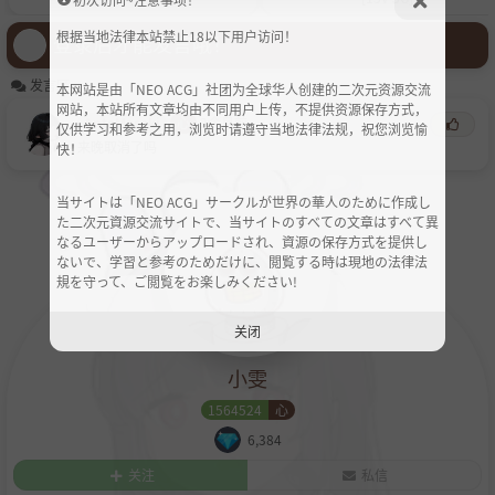
根据当地法律本站禁止18以下用户访问！
登录后才能发言哦！
发言区
本网站是由「NEO ACG」社团为全球华人创建的二次元资源交流
网站，本站所有文章均由不同用户上传，不提供资源保存方式，
AnteMasaki
心
2个月前
仅供学习和参考之用，浏览时请遵守当地法律法规，祝您浏览愉
来晚取消了吗
快！
当サイトは「NEO ACG」サークルが世界の華人のために作成し
た二次元資源交流サイトで、当サイトのすべての文章はすべて異
なるユーザーからアップロードされ、資源の保存方式を提供し
ないで、学習と参考のためだけに、閲覧する時は現地の法律法
規を守って、ご閲覧をお楽しみください!
关闭
小雯
1564524
心
6,384
关注
私信