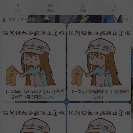
0
24
22
3
关注
粉丝
文章
评论
查看 小雯 的文章
更多 »
【3D动画】kyropex大佬4.5月 蒂法
【三次元】家庭快乐剧（百度网盘/
艾什莉（百度网盘/368M）
2.5G）