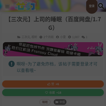
登录
【三次元】上司的睡眠（百度网盘/1.7
G）
三次元
,
视听
2个月前
小雯
1,087
1
啊呀~为了避免炸档，该帖子需要登录才可
以查看哦~
赞
+6
收藏
+18
举报
睡眠