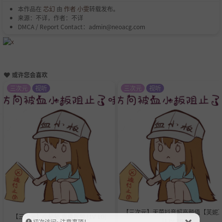
本作品在
芯幻
由
作者 小雯
转载发布。
来源：不详，作者：不详
DMCA / Report Contact：admin@neoacg.com
或许您会喜欢
三次元
视听
三次元
视听
【三次元】天菜抖音超高颜值【芙妮
【三次元】小郁郁 直播视频 [1V 1G]
[13V 3G]
初次访问~注意事项！