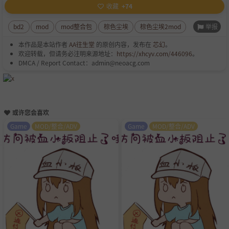
收藏
+74
举报
bd2
mod
mod整合包
棕色尘埃
棕色尘埃2mod
本作品是本站作者
AA往生堂
的原创内容，发布在
芯幻
。
欢迎转载，但请务必注明来源地址：
https://xhcyv.com/446096
。
DMCA / Report Contact：admin@neoacg.com
或许您会喜欢
Game
MOD/整合/ADV
Game
MOD/整合/ADV