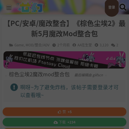
登录
【PC/安卓/魔改整合】《棕色尘埃2》最
新5月魔改Mod整合包
Game
,
MOD/整合/ADV
2个月前
AA往生堂
3,120
2
棕色尘埃2魔改mod整合包
最后编辑由 giifscn
啊呀~为了避免炸档，该帖子需要登录才可
以查看哦~
赞
+5
下载
+234