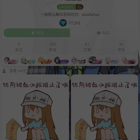
1462651
心
一般默认解压密码均为：xiaohutao
77,201
关注
私信
0
565
67
30
关注
粉丝
文章
评论
查看 AA往生堂 的文章
更多 »