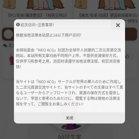
【PC/安卓/魔改整合】《棕色尘埃2》
【魔改/安卓/动态】碧蓝航线最新全
最新8月魔改Mod整合包
倍攻原画mod魔改 悬浮窗版一键安装
初次访问~注意事项！
登录后才能发言哦！
根据当地法律本站禁止18以下用户访问！
发言区
本网站是由「NEO ACG」社团为全球华人创建的二次元资源交流
网站，本站所有文章均由不同用户上传，不提供资源保存方式，
zhbsb
心
2个月前
仅供学习和参考之用，浏览时请遵守当地法律法规，祝您浏览愉
有没有大佬教教怎么用啊，萌新看不明白😭
快！
大象也迷路
:
下载口令和口令教程，照着教程来就行了
当サイトは「NEO ACG」サークルが世界の華人のために作成し
た二次元資源交流サイトで、当サイトのすべての文章はすべて異
なるユーザーからアップロードされ、資源の保存方式を提供し
ないで、学習と参考のためだけに、閲覧する時は現地の法律法
規を守って、ご閲覧をお楽しみください!
关闭
AA往生堂